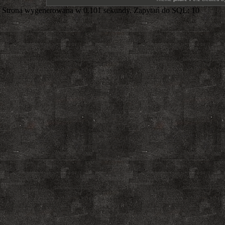
Strona wygenerowana w 0.101 sekundy. Zapytań do SQL: 10