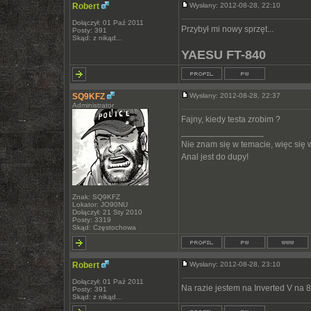
Robert
Wysłany: 2012-08-28, 22:10
Dołączył: 01 Paź 2011
Przybył mi nowy sprzęt...
Posty: 391
Skąd: z nikąd...
YAESU FT-840
SQ9KFZ
Wysłany: 2012-08-28, 22:37
Administrator
Fajny, kiedy testa zrobim ?
_________________
Nie znam się w temacie, więc się
Anal jest do dupy!
Znak: SQ9KFZ
Lokator: JO90NU
Dołączył: 21 Sty 2010
Posty: 3319
Skąd: Częstochowa
Robert
Wysłany: 2012-08-28, 23:10
Dołączył: 01 Paź 2011
Na razie jestem na Inverted V na 8
Posty: 391
Skąd: z nikąd...