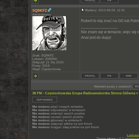
SQ9KFZ
Wysłany: 2012-08-29, 11:51
Administrator
Robert to daj znać na GG lub Palri
_________________
Nie znam się w temacie, więc się
Anal jest do dupy!
Znak: SQ9KFZ
Lokator: JO90NU
Dołączył: 21 Sty 2010
Posty: 3319
Skąd: Częstochowa
Wyświetl posty z ostatnich:
36 FM - Częstochowska Grupa Radioamatorska Strona Główna
»
Nie możesz
pisać nowych tematów
Nie możesz
odpowiadać w tematach
Nie możesz
zmieniać swoich postów
Nie możesz
usuwać swoich postów
Nie możesz
głosować w ankietach
Nie możesz
załączać plików na tym forum
Nie możesz
ściągać załączników na tym forum
Ładowani
Theme
phore
v 0.2 created 