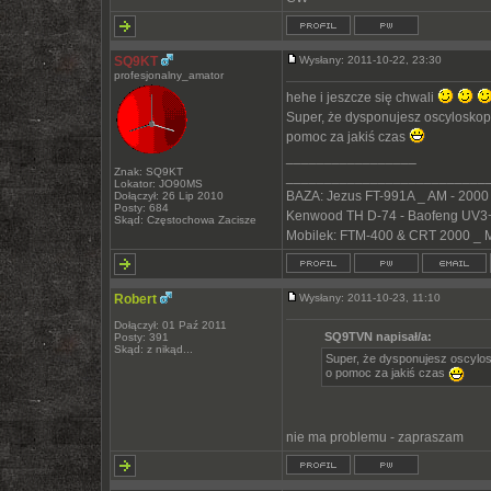
SQ9KT
Wysłany: 2011-10-22, 23:30
profesjonalny_amator
hehe i jeszcze się chwali
Super, że dysponujesz oscyloskop
pomoc za jakiś czas
_________________
Znak: SQ9KT
__________________________
Lokator: JO90MS
BAZA: Jezus FT-991A _ AM - 2000
Dołączył: 26 Lip 2010
Posty: 684
Kenwood TH D-74 - Baofeng UV3+
Skąd: Częstochowa Zacisze
Mobilek: FTM-400 & CRT 2000 _ 
Robert
Wysłany: 2011-10-23, 11:10
Dołączył: 01 Paź 2011
SQ9TVN napisał/a:
Posty: 391
Skąd: z nikąd...
Super, że dysponujesz oscylos
o pomoc za jakiś czas
nie ma problemu - zapraszam