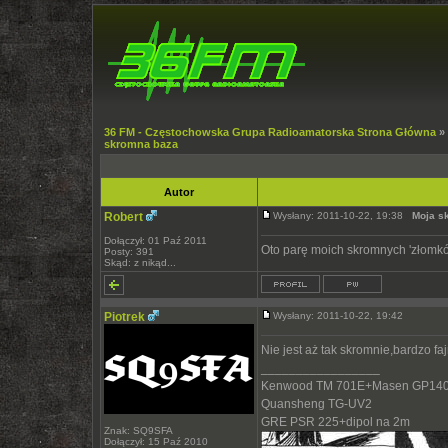
36 FM - Częstochowska Grupa Radioamatorska Strona Główna
»
skromna baza
Autor
Robert
Wysłany: 2011-10-22, 19:38
Moja s
Dołączył: 01 Paź 2011
Oto parę moich skromnych 'złomk
Posty: 391
Skąd: z nikąd...
Piotrek
Wysłany: 2011-10-22, 19:42
Nie jest aż tak skromnie,bardzo fa
_________________
Kenwood TM 701E+Masen GP140
Quansheng TG-UV2
GRE PSR 225+dipol na 2m
Znak: SQ9SFA
Dołączył: 15 Paź 2010