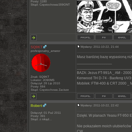
Posty: 1180
Skąd: Częstochowa/J09ONT
SQ9KT
Wysłany: 2011-10-22, 21:44
profesjonalny_amator
Masz bardziej bazę wypasioną niż
_________________
__________________________
BAZA: Jezus FT-991A _ AM - 2000
Znak: SQ9KT
Kenwood TH D-74 - Baofeng UV3+
Lokator: JO90MS
Mobilek: FTM-400 & CRT 2000 _ 
Dołączył: 26 Lip 2010
Posty: 684
Skąd: Częstochowa Zacisze
Robert
Wysłany: 2011-10-22, 22:42
Dołączył: 01 Paź 2011
Dzięki. W planach Yeasu FT-950 E a
Posty: 391
Skąd: z nikąd...
Nie pokazałem moich ulubieńców d
CW