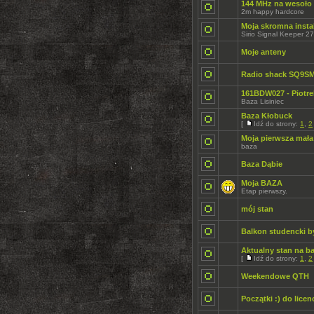
144 MHz na wesoło 
2m happy hardcore
Moja skromna insta
Sirio Signal Keeper 2
Moje anteny
Radio shack SQ9S
161BDW027 - Piotre
Baza Lisiniec
Baza Kłobuck
[
Idź do strony:
1
,
2
Moja pierwsza mała
baza
Baza Dąbie
Moja BAZA
Etap pierwszy.
mój stan
Balkon studencki 
Aktualny stan na ba
[
Idź do strony:
1
,
2
Weekendowe QTH
Początki :) do licenc