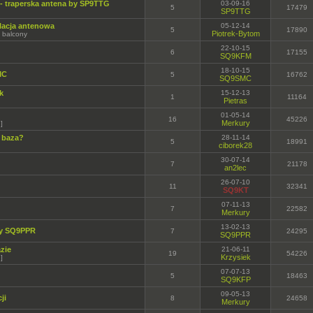
- traperska antena by SP9TTG
03-09-16
5
17479
SP9TTG
lacja antenowa
05-12-14
5
17890
Piotrek-Bytom
7 balcony
22-10-15
6
17155
SQ9KFM
18-10-15
MC
5
16762
SQ9SMC
k
15-12-13
1
11164
Pietras
01-05-14
16
45226
Merkury
]
 baza?
28-11-14
5
18991
ciborek28
30-07-14
7
21178
an2lec
26-07-10
11
32341
SQ9KT
07-11-13
7
22582
Merkury
13-02-13
by SQ9PPR
7
24295
SQ9PPR
zie
21-06-11
19
54226
Krzysiek
]
07-07-13
5
18463
SQ9KFP
09-05-13
ji
8
24658
Merkury