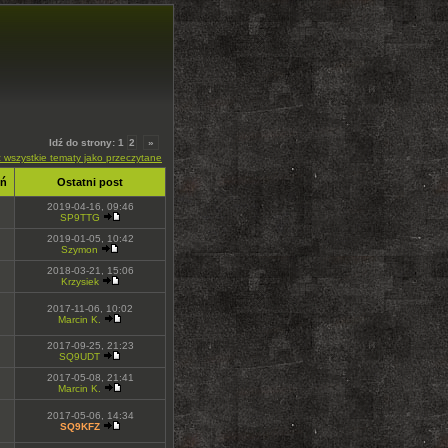
Idź do strony:
1
2
»
 wszystkie tematy jako przeczytane
eń
Ostatni post
2019-04-16, 09:46
SP9TTG
2019-01-05, 10:42
Szymon
2018-03-21, 15:06
Krzysiek
2017-11-06, 10:02
Marcin K.
2017-09-25, 21:23
SQ9UDT
2017-05-08, 21:41
Marcin K.
2017-05-06, 14:34
SQ9KFZ