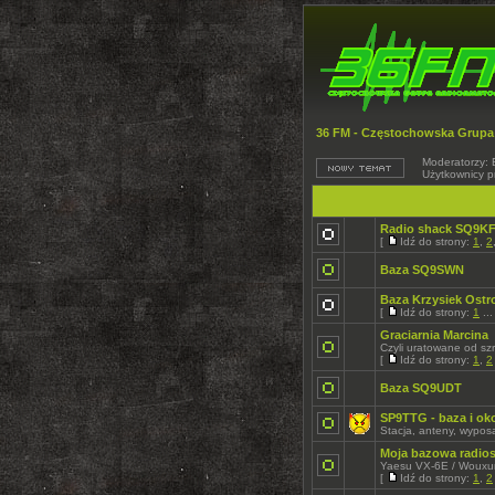
36 FM - Częstochowska Grupa
Moderatorzy: 
Użytkownicy p
Radio shack SQ9K
[
Idź do strony:
1
,
2
Baza SQ9SWN
Baza Krzysiek Ost
[
Idź do strony:
1
..
Graciarnia Marcina
Czyli uratowane od sz
[
Idź do strony:
1
,
2
Baza SQ9UDT
SP9TTG - baza i oko
Stacja, anteny, wypo
Moja bazowa radiost
Yaesu VX-6E / Woux
[
Idź do strony:
1
,
2