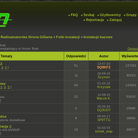
FAQ
Szukaj
Użytkownicy
Grupy
Rejestracja
Zaloguj
 Radioamatorska Strona Główna
»
Fotki instalacji
»
Instalacje bazowe
Brak
rzeglądający to forum: Brak
Oznacz
Tematy
Odpowiedzi
Autor
Wyświetl
FZ
13-07-10
51
137281
SQ9KFZ
,
3
,
4
]
29-08-16
11
30223
Szymon
rowy
01-02-10
60
133501
Krzysiek
.
3
,
4
,
5
]
11-08-15
22
53410
rotu
Marcin K.
]
20-06-16
5
15886
SQ9UDT
lice
06-05-17
8
19660
SP9TTG
sażenie dodatkowe
acja :)
01-03-15
15
39877
un KG-UV950P
tomek_wap
]