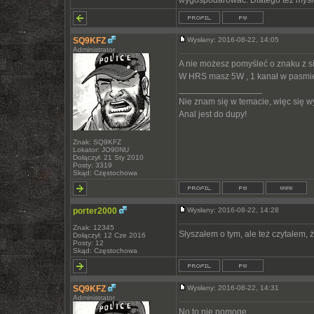
wygospodarować. Dlatego też myś
SQ9KFZ
Wysłany: 2016-08-22, 14:05
Administrator
A nie możesz pomyśleć o znaku z 
W HRS masz 5W , 1 kanał w pasmie
_________________
Nie znam się w temacie, więc się 
Anal jest do dupy!
Znak: SQ9KFZ
Lokator: JO90NU
Dołączył: 21 Sty 2010
Posty: 3319
Skąd: Częstochowa
porter2000
Wysłany: 2016-08-22, 14:28
Znak: 12345
Słyszałem o tym, ale też czytałem, że
Dołączył: 12 Cze 2016
Posty: 12
Skąd: Częstochowa
SQ9KFZ
Wysłany: 2016-08-22, 14:31
Administrator
No to nie pomogę.