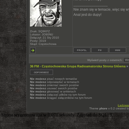
_________________
Nie znam się w temacie, więc się 
Anal jest do dupy!
Znak: SQ9KFZ
Lokator: JO90NU
Dołączył: 21 Sty 2010
Posty: 3319
Skąd: Częstochowa
Wyświetl posty z ostatnich:
36 FM - Częstochowska Grupa Radioamatorska Strona Główna
»
Nie możesz
pisać nowych tematów
Nie możesz
odpowiadać w tematach
Nie możesz
zmieniać swoich postów
Nie możesz
usuwać swoich postów
Nie możesz
głosować w ankietach
Nie możesz
załączać plików na tym forum
Nie możesz
ściągać załączników na tym forum
Ładowani
Theme
phore
v 0.2 created 
Strona wygenerowana w 0.071 sekundy. Zapytań do SQL: 9