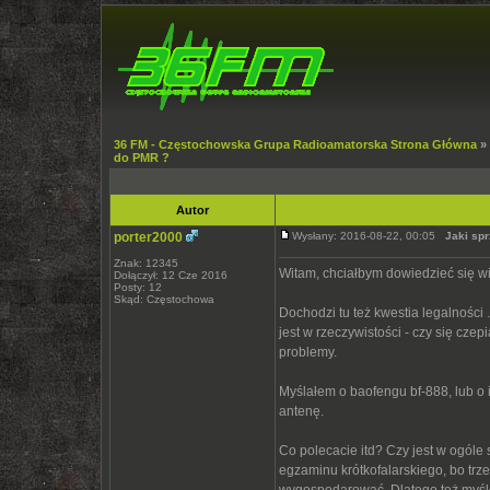
36 FM - Częstochowska Grupa Radioamatorska Strona Główna
»
do PMR ?
Autor
porter2000
Wysłany: 2016-08-22, 00:05
Jaki sp
Znak: 12345
Witam, chciałbym dowiedzieć się wi
Dołączył: 12 Cze 2016
Posty: 12
Skąd: Częstochowa
Dochodzi tu też kwestia legalności
jest w rzeczywistości - czy się czep
problemy.
Myślałem o baofengu bf-888, lub o 
antenę.
Co polecacie itd? Czy jest w ogóle
egzaminu krótkofalarskiego, bo trze