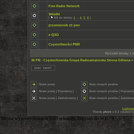
Free Radio Network
Składki
[
Idź do strony:
1
...
4
,
5
,
6
]
przemiennik cb pmr
e-QSO
Częstotliwości PMR
Wyświetl tematy z o
36 FM - Częstochowska Grupa Radioamatorska Strona Główna
»
Nowe posty
Brak nowych postów
Nowe posty [ Popularny ]
Brak nowych postów [ Popularny
Nowe posty [ Zablokowany ]
Brak nowych postów [ Zablokow
Ładowani
Theme
phore
v 0.2 created 
Strona wygenerowana w 0.08 sekundy. Zapytań do SQL: 9