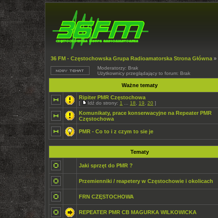
36 FM - Częstochowska Grupa Radioamatorska Strona Główna
»
Moderatorzy: Brak
Użytkownicy przeglądający to forum: Brak
Ważne tematy
Ripiter PMR Częstochowa
[
Idź do strony:
1
...
18
,
19
,
20
]
Komunikaty, prace konserwacyjne na Repeater PMR
Częstochowa
PMR - Co to i z czym to sie je
Tematy
Jaki sprzęt do PMR ?
Przemienniki / reapetery w Częstochowie i okolicach
FRN CZĘSTOCHOWA
REPEATER PMR CB MAGURKA WILKOWICKA