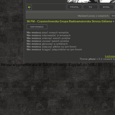
Wyświetl posty z ostatnich:
36 FM - Częstochowska Grupa Radioamatorska Strona Główna
»
Nie możesz
pisać nowych tematów
Nie możesz
odpowiadać w tematach
Nie możesz
zmieniać swoich postów
Nie możesz
usuwać swoich postów
Nie możesz
głosować w ankietach
Nie możesz
załączać plików na tym forum
Nie możesz
ściągać załączników na tym forum
Ładowani
Theme
phore
v 0.2 created 
Strona wygenerowana w 0.069 sekundy. Zapytań do SQL: 10