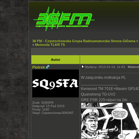
36 FM - Częstochowska Grupa Radioamatorska Strona Główna
»
»
Motorola TLKR T5
Autor
Piotrek
Wysłany: 2012-01-14, 11:03
Motoro
W załączniku instrukcja PL
_________________
Kenwood TM 701E+Masen GP140
Quansheng TG-UV2
GRE PSR 225+dipol na 2m
Znak: SQ9SFA
Dołączył: 15 Paź 2010
Posty: 1180
Skąd: Częstochowa/J09ONT