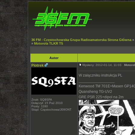
36 FM - Częstochowska Grupa Radioamatorska Strona Główna
»
»
Motorola TLKR T5
Autor
Piotrek
Wysłany: 2012-01-14, 11:03
Motoro
W załączniku instrukcja PL
_________________
Kenwood TM 701E+Masen GP140
Quansheng TG-UV2
GRE PSR 225+dipol na 2m
Znak: SQ9SFA
Dołączył: 15 Paź 2010
Posty: 1180
Skąd: Częstochowa/J09ONT