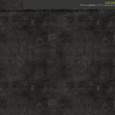
Ładowani
Theme
phore
v 0.2 created 
Strona wygenerowana w 0.11 sekundy. Zapytań do SQL: 9