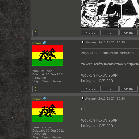
sowa
Wysłany: 2012-11-27, 16:20
Zdjęcia na forumowym serwerze
ze względów technicznych zdjęcia
_________________
Znak: so9bac
Dołączył: 06 Gru 2011
Wouxun KG-UV 950P
Posty: 58
Lafayette UVS-300
Skąd: Częstochowa
sowa
Wysłany: 2012-11-27, 16:24
CD ...
_________________
Wouxun KG-UV 950P
Lafayette UVS-300
Znak: so9bac
Dołączył: 06 Gru 2011
Posty: 58
Skąd: Częstochowa