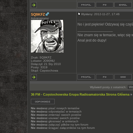
SQ9KFZ
Wysłany: 2012-11-27, 17:46
Administrator
No i jest pięknie! Odzywaj się częś
_________________
Nie znam się w temacie, więc się
Anal jest do dupy!
Znak: SQ9KFZ
Lokator: JO90NU
Dołączył: 21 Sty 2010
Posty: 3319
Skąd: Częstochowa
Wyświetl posty z ostatnich:
36 FM - Częstochowska Grupa Radioamatorska Strona Główna
»
Nie możesz
pisać nowych tematów
Nie możesz
odpowiadać w tematach
Nie możesz
zmieniać swoich postów
Nie możesz
usuwać swoich postów
Nie możesz
głosować w ankietach
Nie możesz
załączać plików na tym forum
Nie możesz
ściągać załączników na tym forum