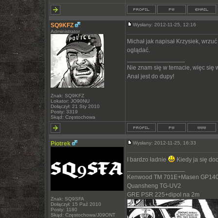
SQ9KFZ
Wysłany: 2012-11-25, 12:16
Administrator
Michał jak napisał Krzysiek, wrzuć
oglądać.
_________________
Nie znam się w temacie, więc się
Anal jest do dupy!
Znak: SQ9KFZ
Lokator: JO90NU
Dołączył: 21 Sty 2010
Posty: 3319
Skąd: Częstochowa
Piotrek
Wysłany: 2012-11-25, 16:33
I bardzo ładnie
Kiedy ja się do
_________________
Kenwood TM 701E+Masen GP140
Quansheng TG-UV2
GRE PSR 225+dipol na 2m
Znak: SQ9SFA
Dołączył: 15 Paź 2010
Posty: 1180
Skąd: Częstochowa/J09ONT