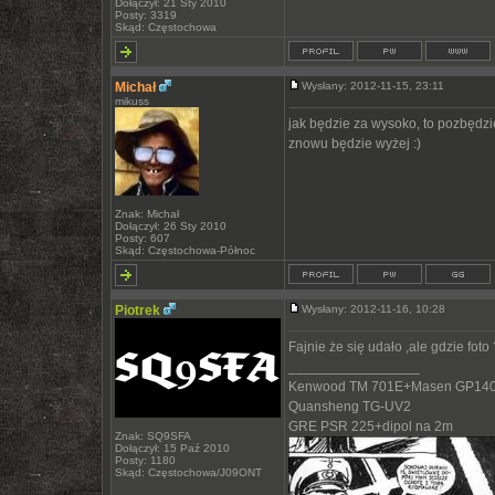
Dołączył: 21 Sty 2010
Posty: 3319
Skąd: Częstochowa
Michał
Wysłany: 2012-11-15, 23:11
mikuss
jak będzie za wysoko, to pozbędziem
znowu będzie wyżej :)
Znak: Michał
Dołączył: 26 Sty 2010
Posty: 607
Skąd: Częstochowa-Północ
Piotrek
Wysłany: 2012-11-16, 10:28
Fajnie że się udało ,ale gdzie foto 
_________________
Kenwood TM 701E+Masen GP140
Quansheng TG-UV2
GRE PSR 225+dipol na 2m
Znak: SQ9SFA
Dołączył: 15 Paź 2010
Posty: 1180
Skąd: Częstochowa/J09ONT