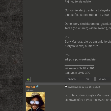
Fajnie, że się udało
Odnośnie stacji : antena Lafayett
a na końcu kabla Yaesu FT-7800.
Do tej pory siedziałem na ręczniak
Teraz (od 40 min) widzę świat :), n
PS
Sory Mariusz, ale po zmianie telef
Który to to twój numer ??
PS2
zdjęcia po weekendzie.
_________________
Wouxun KG-UV 950P
Lafayette UVS-300
Michał
Wysłany: 2012-11-15, 19:23
mikuss
no to teraz doścignąłeś Mariusza
ciekawe który z Was ma wyżej ante