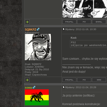
SQ9KFZ
Wysłany: 2012-11-16, 10:30
Administrator
Kod:
PS2
zdjęcia po weekendzie
Sam czekam... chyba że się wybio
_________________
Znak: SQ9KFZ
Lokator: JO90NU
Nie znam się w temacie, więc się
Dołączył: 21 Sty 2010
Anal jest do dupy!
Posty: 3319
Skąd: Częstochowa
sowa
Wysłany: 2012-11-24, 20:26
Ja przy antenie (so9bac):
Konrad podziwia konstrukcje: