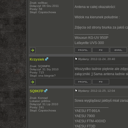
Znak: so9bac
Dołączył: 06 Gru 2011
Antena w całej okazałości:
Posty: 58
Skąd: Częstochowa
Widok na kierunek południe :
Zdjęcia od strony biurka za jakiś cz
_________________
Wouxun KG-UV 950P
Lafayette UVS-300
Krzysiek
Wysłany: 2012-11-24, 20:40
Znak: SQ9MPK
Wsszystko ładnie pięknie ale zdjęc
Dołączył: 31 Sty 2010
Posty: 715
załączniki ;] Sama antena ładnie s
Skąd: ona biegnie?
SQ9KFP
Wysłany: 2012-11-25, 12:04
Znak: Konrad
Sowa wyglądasz jakbyś miał zaraz
Lokator: jo90ns
Dołączył: 31 Lip 2010
_________________
Posty: 241
Skąd: Częstochowa
YAESU FT-991A
YAESU 7900
YAESU FTM-400XD
YAESU FT3D