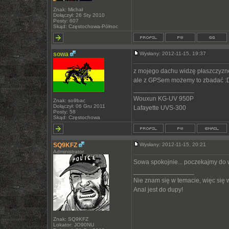
Znak: Michał
Dołączył: 26 Sty 2010
Posty: 607
Skąd: Częstochowa-Północ
sowa
Wysłany: 2012-11-15, 19:37
z mojego dachu widzę płaszczyznę
ale z GPSem możemy to zbadać :
_________________
Wouxun KG-UV 950P
Znak: so9bac
Dołączył: 06 Gru 2011
Lafayette UVS-300
Posty: 58
Skąd: Częstochowa
SQ9KFZ
Wysłany: 2012-11-15, 20:21
Administrator
Sowa spokojnie... poczekajmy do 
_________________
Nie znam się w temacie, więc się
Anal jest do dupy!
Znak: SQ9KFZ
Lokator: JO90NU