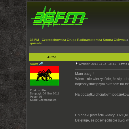
36 FM - Częstochowska Grupa Radioamatorska Strona Główna
»
gniazdo
Autor
sowa
Wysłany: 2012-11-15, 18:41
Sowie 
Mam bazę !!
Wiem - nie wierzyliście, że się uda
najkorzystniejszym okresem na tr
Znak: so9bac
Dołączył: 06 Gru 2011
Na początku chciałbym podziękow
Posty: 58
Skąd: Częstochowa
Chłopaki jesteście wielcy : DZIĘ
Dziękuje, że poświęciliście swój w