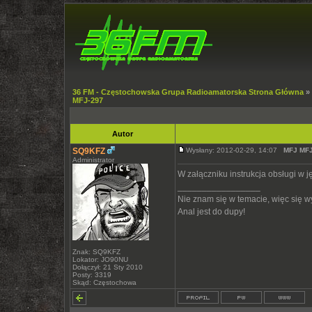
36 FM - Częstochowska Grupa Radioamatorska Strona Główna
»
MFJ-297
Autor
SQ9KFZ
Wysłany: 2012-02-29, 14:07
MFJ MFJ
Administrator
W załączniku instrukcja obsługi w j
_________________
Nie znam się w temacie, więc się 
Anal jest do dupy!
Znak: SQ9KFZ
Lokator: JO90NU
Dołączył: 21 Sty 2010
Posty: 3319
Skąd: Częstochowa