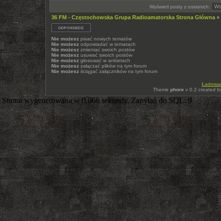
Wyświetl posty z ostatnich:
36 FM - Częstochowska Grupa Radioamatorska Strona Główna
»
Nie możesz
pisać nowych tematów
Nie możesz
odpowiadać w tematach
Nie możesz
zmieniać swoich postów
Nie możesz
usuwać swoich postów
Nie możesz
głosować w ankietach
Nie możesz
załączać plików na tym forum
Nie możesz
ściągać załączników na tym forum
Ładowani
Theme
phore
v 0.2 created 
Strona wygenerowana w 0.066 sekundy. Zapytań do SQL: 9