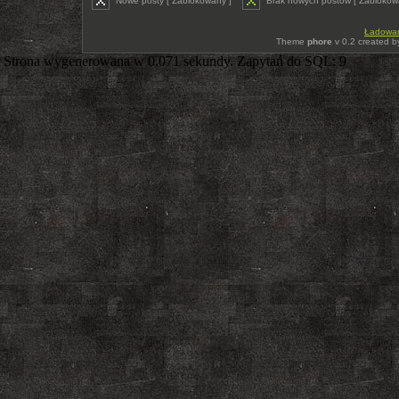
Nowe posty [ Zablokowany ]
Brak nowych postów [ Zablokow
Ładowani
Theme
phore
v 0.2 created 
Strona wygenerowana w 0.071 sekundy. Zapytań do SQL: 9