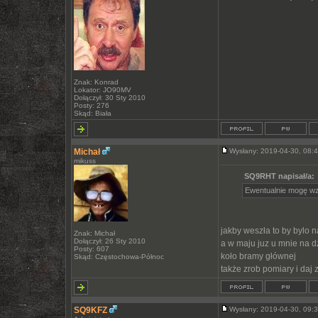
Znak: Konrad
Lokator: JO90MV
Dołączył: 30 Sty 2010
Posty: 276
Skąd: Biała
Michał
Wysłany: 2019-04-30, 08
mikuss
SQ9RHT napisał/a:
Ewentualnie mogę wzi
jakby weszła to by bylo 
Znak: Michał
Dołączył: 26 Sty 2010
a w maju juz u mnie na d
Posty: 607
koło bramy głównej
Skąd: Częstochowa-Północ
także zrob pomiary i daj 
SQ9KFZ
Wysłany: 2019-04-30, 09