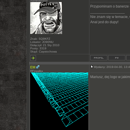
Administrator
Przypominam o banerze c
_________________
Nie znam się w temacie,
Anal jest do dupy!
Znak: SQ9KFZ
Lokator: JO90NU
Dołączył: 21 Sty 2010
Posty: 3319
Skąd: Częstochowa
EM
Wysłany: 2019-04-30, 13
RFzwałka
Mariusz, dej logo w jaki