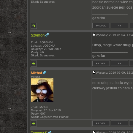
Skąd: Sosnowiec
bedzie normalna wiec chy
zoorganizujecie jesli cos
_________________
gazufko
Szymon
Wysłany: 2019-05-04, 17
Znak: SQ9SWN
Oftop, moge wziac drugi 
Lokator: JO90NU
Dołączył: 28 Wrz 2015
_________________
Posty: 66
Skąd: Sosnowiec
gazufko
Michał
Wysłany: 2019-05-09, 12
mikuss
no to urlop na łosia wypi
ciekawy jestem co nam a
Znak: Michał
Dołączył: 26 Sty 2010
Posty: 607
Skąd: Częstochowa-Północ
Wysłany: 2019-05-09, 19