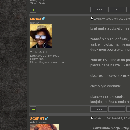
Posty: 276
Skąd: Biała
Michał
Wysłany: 2019-04-29, 21
mikuss
ja planuje przyjazd z ran
zabrać planuje lodówkę, 
funkiel nówka, ma miesiąc
dupy nogi powyrywam temu
Znak: Michał
Dołączył: 26 Sty 2010
Posty: 607
zabiorę tez miboxa do po
Skąd: Częstochowa-Północ
piecze na te nasze luksu
ekspres do kawy tez prz
chyba tyle odemnie
planowane jest spotkanie
knajpie, można u mnie na
SQ9RHT
Wysłany: 2019-04-29, 23
Administrator
Ewentualnie mogę wziąć l