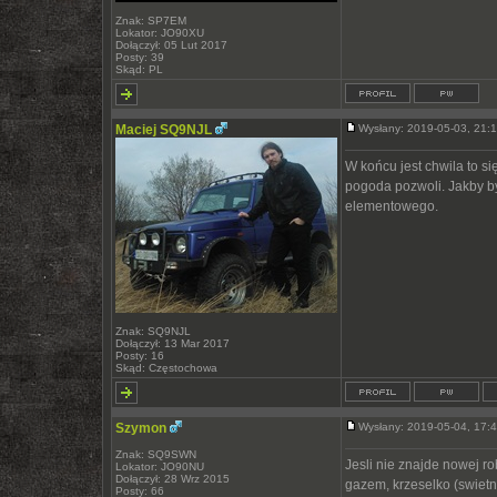
Znak: SP7EM
Lokator: JO90XU
Dołączył: 05 Lut 2017
Posty: 39
Skąd: PL
Maciej SQ9NJL
Wysłany: 2019-05-03, 21
W końcu jest chwila to si
pogoda pozwoli. Jakby b
elementowego.
Znak: SQ9NJL
Dołączył: 13 Mar 2017
Posty: 16
Skąd: Częstochowa
Szymon
Wysłany: 2019-05-04, 17
Znak: SQ9SWN
Jesli nie znajde nowej ro
Lokator: JO90NU
Dołączył: 28 Wrz 2015
gazem, krzeselko (swietni
Posty: 66