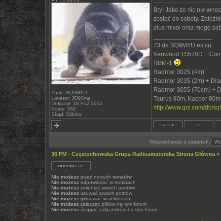
Bry! Jako że nic nie wno
zostać do soboty. Zależn
plus mixol oraz mogę za
_________________
73 de SQ9MYU es cu
Kenwood TS570D + Com
RBM-1
Radmor 3025 (4m)
Radmor 3035 (2m) + Di
Radmor 3055 (70cm) + 
Znak: SQ9MYU
Lokator: JO90ms
Taurus 80m, Kacper 80m
Dołączył: 18 Paź 2012
http://www.qrz.com/db/s
Posty: 262
Skąd: Dźbów
Wyświetl posty z ostatnich:
36 FM - Częstochowska Grupa Radioamatorska Strona Główna
»
Nie możesz
pisać nowych tematów
Nie możesz
odpowiadać w tematach
Nie możesz
zmieniać swoich postów
Nie możesz
usuwać swoich postów
Nie możesz
głosować w ankietach
Nie możesz
załączać plików na tym forum
Nie możesz
ściągać załączników na tym forum