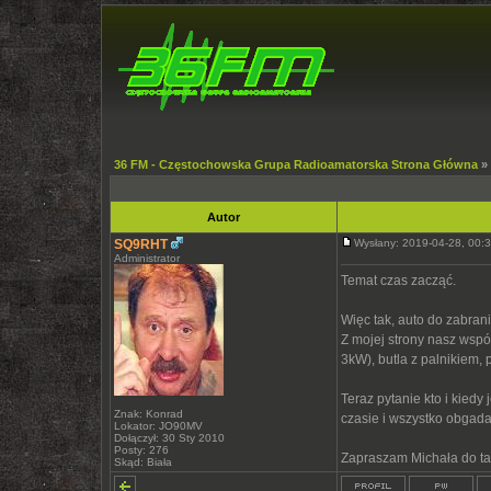
36 FM - Częstochowska Grupa Radioamatorska Strona Główna
»
Autor
SQ9RHT
Wysłany: 2019-04-28, 00
Administrator
Temat czas zacząć.
Więc tak, auto do zabrani
Z mojej strony nasz wspó
3kW), butla z palnikiem, 
Teraz pytanie kto i kiedy
Znak: Konrad
czasie i wszystko obgada
Lokator: JO90MV
Dołączył: 30 Sty 2010
Posty: 276
Zapraszam Michała do tab
Skąd: Biała