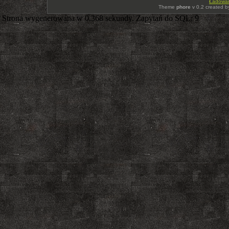
Ładowani
Theme
phore
v 0.2 created 
Strona wygenerowana w 0.368 sekundy. Zapytań do SQL: 9