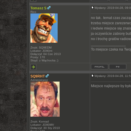
Tomasz S
Wysłany: 2019-04-28, 09
Rico
no tak.. temat czas zaczą
trzeba miejsce zarezerwo
i ledwie miejsce się znal
ja oczywiście zabiorę bu
no i trochę gratów radiow
_________________
Znak: SQ9EDM
To miejsce czeka na Twoją
Lokator: JO90nt
Dołączył: 04 Cze 2013
Posty: 170
Skąd: z Wąchocka ;)
SQ9RHT
Wysłany: 2019-04-28, 11
Administrator
Miejsce najlepsze by był
Znak: Konrad
Lokator: JO90MV
Dołączył: 30 Sty 2010