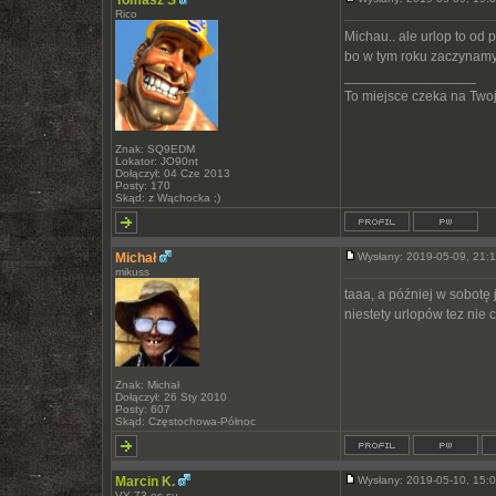
Tomasz S
Rico
Michau.. ale urlop to od 
bo w tym roku zaczynamy 
_________________
To miejsce czeka na Twoją
Znak: SQ9EDM
Lokator: JO90nt
Dołączył: 04 Cze 2013
Posty: 170
Skąd: z Wąchocka ;)
Michał
Wysłany: 2019-05-09, 21
mikuss
taaa, a później w sobotę 
niestety urlopów tez nie 
Znak: Michał
Dołączył: 26 Sty 2010
Posty: 607
Skąd: Częstochowa-Północ
Marcin K.
Wysłany: 2019-05-10, 15
VY 73 es cu