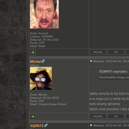
Znak: Konrad
Lokator: JO90MV
Dołączył: 30 Sty 2010
Posty: 276
Skąd: Biała
Michał
Wysłany: 2019-04-30, 08
mikuss
SQ9RHT napisał/a:
Ewentualnie mogę wzi
jakby weszła to by bylo 
Znak: Michał
Dołączył: 26 Sty 2010
a w maju juz u mnie na d
Posty: 607
koło bramy głównej
Skąd: Częstochowa-Północ
także zrob pomiary i daj 
SQ9KFZ
Wysłany: 2019-04-30, 09