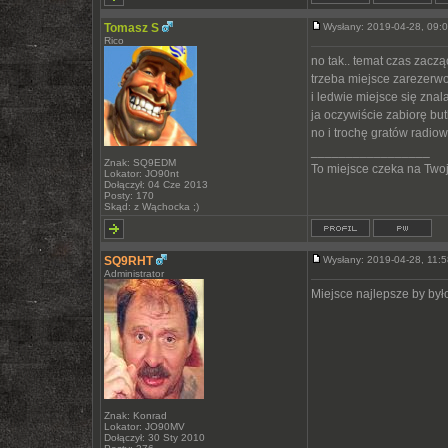
Tomasz S
Wysłany: 2019-04-28, 09
Rico
no tak.. temat czas zaczą
trzeba miejsce zarezerwo
i ledwie miejsce się znal
ja oczywiście zabiorę bu
no i trochę gratów radiow
_________________
Znak: SQ9EDM
To miejsce czeka na Twoją
Lokator: JO90nt
Dołączył: 04 Cze 2013
Posty: 170
Skąd: z Wąchocka ;)
SQ9RHT
Wysłany: 2019-04-28, 11
Administrator
Miejsce najlepsze by był
Znak: Konrad
Lokator: JO90MV
Dołączył: 30 Sty 2010