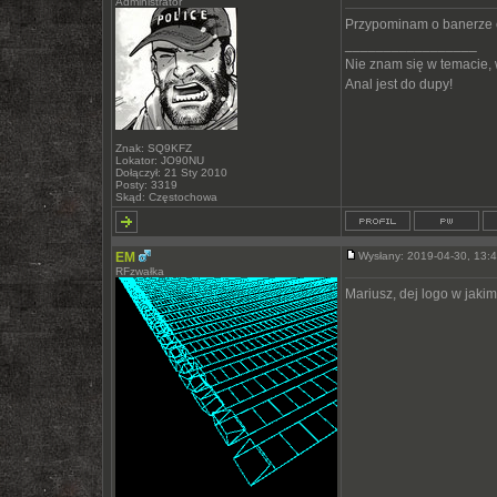
Administrator
Przypominam o banerze c
_________________
Nie znam się w temacie,
Anal jest do dupy!
Znak: SQ9KFZ
Lokator: JO90NU
Dołączył: 21 Sty 2010
Posty: 3319
Skąd: Częstochowa
EM
Wysłany: 2019-04-30, 13
RFzwałka
Mariusz, dej logo w jaki