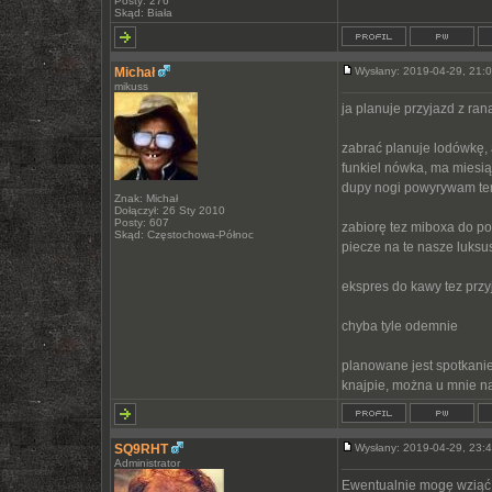
Posty: 276
Skąd: Biała
Michał
Wysłany: 2019-04-29, 21
mikuss
ja planuje przyjazd z ran
zabrać planuje lodówkę, 
funkiel nówka, ma miesiąc
dupy nogi powyrywam temu
Znak: Michał
Dołączył: 26 Sty 2010
Posty: 607
zabiorę tez miboxa do po
Skąd: Częstochowa-Północ
piecze na te nasze luksu
ekspres do kawy tez prz
chyba tyle odemnie
planowane jest spotkanie
knajpie, można u mnie na
SQ9RHT
Wysłany: 2019-04-29, 23
Administrator
Ewentualnie mogę wziąć l