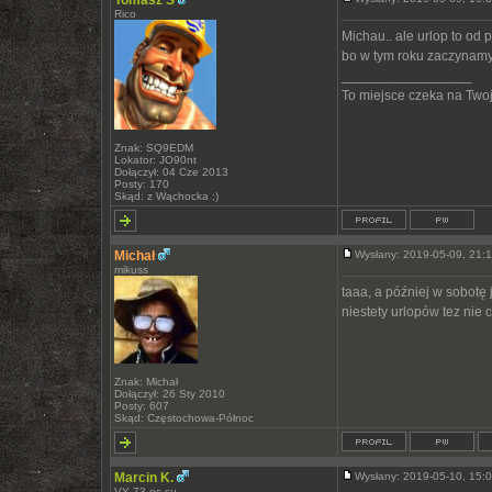
Tomasz S
Rico
Michau.. ale urlop to od 
bo w tym roku zaczynamy 
_________________
To miejsce czeka na Twoją
Znak: SQ9EDM
Lokator: JO90nt
Dołączył: 04 Cze 2013
Posty: 170
Skąd: z Wąchocka ;)
Michał
Wysłany: 2019-05-09, 21
mikuss
taaa, a później w sobotę 
niestety urlopów tez nie 
Znak: Michał
Dołączył: 26 Sty 2010
Posty: 607
Skąd: Częstochowa-Północ
Marcin K.
Wysłany: 2019-05-10, 15
VY 73 es cu