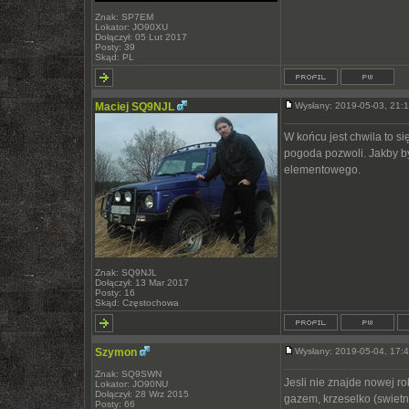
Znak: SP7EM
Lokator: JO90XU
Dołączył: 05 Lut 2017
Posty: 39
Skąd: PL
Maciej SQ9NJL
Wysłany: 2019-05-03, 21
W końcu jest chwila to si
pogoda pozwoli. Jakby b
elementowego.
Znak: SQ9NJL
Dołączył: 13 Mar 2017
Posty: 16
Skąd: Częstochowa
Szymon
Wysłany: 2019-05-04, 17
Znak: SQ9SWN
Jesli nie znajde nowej ro
Lokator: JO90NU
Dołączył: 28 Wrz 2015
gazem, krzeselko (swietni
Posty: 66