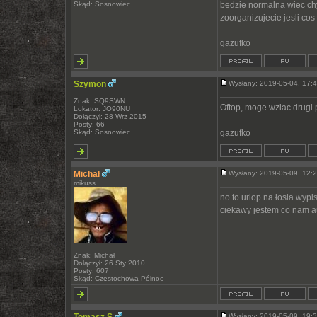
Skąd: Sosnowiec
bedzie normalna wiec chy
zoorganizujecie jesli cos
_________________
gazufko
Szymon
Wysłany: 2019-05-04, 17
Znak: SQ9SWN
Oftop, moge wziac drugi 
Lokator: JO90NU
Dołączył: 28 Wrz 2015
_________________
Posty: 66
Skąd: Sosnowiec
gazufko
Michał
Wysłany: 2019-05-09, 12
mikuss
no to urlop na łosia wypi
ciekawy jestem co nam a
Znak: Michał
Dołączył: 26 Sty 2010
Posty: 607
Skąd: Częstochowa-Północ
Wysłany: 2019-05-09, 19