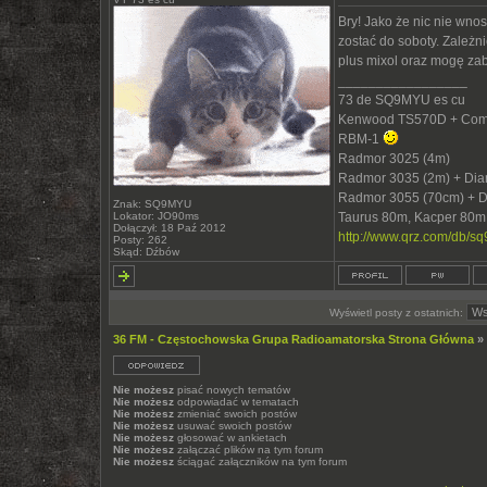
Bry! Jako że nic nie wno
zostać do soboty. Zależn
plus mixol oraz mogę za
_________________
73 de SQ9MYU es cu
Kenwood TS570D + Com
RBM-1
Radmor 3025 (4m)
Radmor 3035 (2m) + Di
Radmor 3055 (70cm) + 
Znak: SQ9MYU
Lokator: JO90ms
Taurus 80m, Kacper 80m
Dołączył: 18 Paź 2012
http://www.qrz.com/db/s
Posty: 262
Skąd: Dźbów
Wyświetl posty z ostatnich:
36 FM - Częstochowska Grupa Radioamatorska Strona Główna
»
Nie możesz
pisać nowych tematów
Nie możesz
odpowiadać w tematach
Nie możesz
zmieniać swoich postów
Nie możesz
usuwać swoich postów
Nie możesz
głosować w ankietach
Nie możesz
załączać plików na tym forum
Nie możesz
ściągać załączników na tym forum