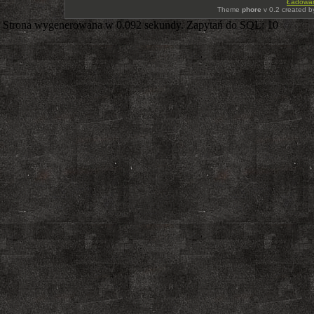
Ładowani
Theme
phore
v 0.2 created 
Strona wygenerowana w 0.092 sekundy. Zapytań do SQL: 10