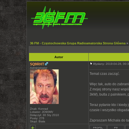
36 FM - Częstochowska Grupa Radioamatorska Strona Główna
»
Autor
SQ9RHT
Wysłany: 2019-04-28, 00
Administrator
Temat czas zacząć.
Więc tak, auto do zabrani
Z mojej strony nasz wspó
3kW), butla z palnikiem, 
Teraz pytanie kto i kiedy
Znak: Konrad
czasie i wszystko obgada
Lokator: JO90MV
Dołączył: 30 Sty 2010
Posty: 276
Zapraszam Michała do tab
Skąd: Biała