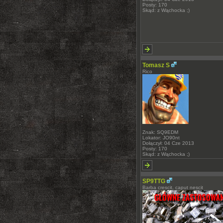
Posty: 170
Skąd: z Wąchocka ;)
Tomasz S
Rico
Znak: SQ9EDM
Lokator: JO90nt
Dołączył: 04 Cze 2013
Posty: 170
Skąd: z Wąchocka ;)
SP9TTG
Barba crescit, caput nescit