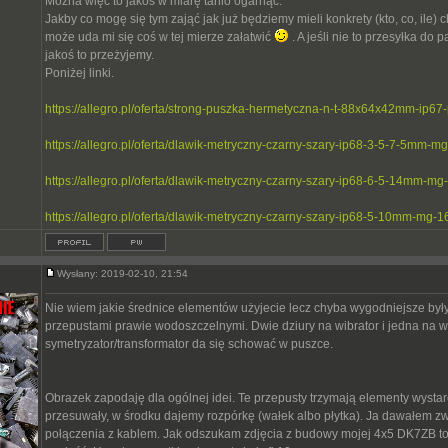
Można więc to jakoś w miarę tanio ogarnąć.
Jakby co mogę się tym zająć jak już będziemy mieli konkrety (kto, co, ile)
może uda mi się coś w tej mierze załatwić
. A jeśli nie to przesyłka do 
jakoś to przeżyjemy.
Poniżej linki.
https://allegro.pl/oferta/strong-puszka-hermetyczna-n-t-88x64x42mm-ip
https://allegro.pl/oferta/dlawik-metryczny-czarny-szary-ip68-3-5-7-5mm-
https://allegro.pl/oferta/dlawik-metryczny-czarny-szary-ip68-6-5-14mm-
https://allegro.pl/oferta/dlawik-metryczny-czarny-szary-ip68-5-10mm-mg
Wysłany: 2019-02-10, 21:54
Nie wiem jakie średnice elementów użyjecie lecz chyba wygodniejsze byłyb
przepustami prawie wodoszczelnymi. Dwie dziury na wibrator i jedna na 
symetryzator/transformator da się schować w puszce.
Obrazek zapodaję dla ogólnej idei. Te przepusty trzymają elementy wysta
przesuwały, w środku dajemy rozpórkę (wałek albo płytka). Ja dawałem z
połączenia z kablem. Jak odszukam zdjęcia z budowy mojej 4x5 DK7ZB to