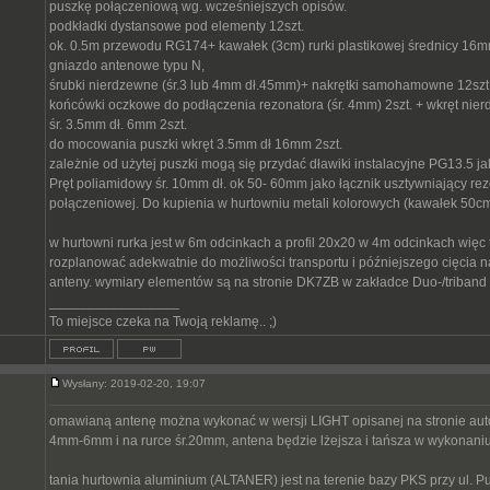
puszkę połączeniową wg. wcześniejszych opisów.
podkładki dystansowe pod elementy 12szt.
ok. 0.5m przewodu RG174+ kawałek (3cm) rurki plastikowej średnicy 16
gniazdo antenowe typu N,
śrubki nierdzewne (śr.3 lub 4mm dł.45mm)+ nakrętki samohamowne 12szt
końcówki oczkowe do podłączenia rezonatora (śr. 4mm) 2szt. + wkręt nie
śr. 3.5mm dł. 6mm 2szt.
do mocowania puszki wkręt 3.5mm dł 16mm 2szt.
zależnie od użytej puszki mogą się przydać dławiki instalacyjne PG13.5 ja
Pręt poliamidowy śr. 10mm dł. ok 50- 60mm jako łącznik usztywniający re
połączeniowej. Do kupienia w hurtowniu metali kolorowych (kawałek 50cm 
w hurtowni rurka jest w 6m odcinkach a profil 20x20 w 4m odcinkach więc 
rozplanować adekwatnie do możliwości transportu i późniejszego cięcia 
anteny. wymiary elementów są na stronie DK7ZB w zakładce Duo-/triband
_________________
To miejsce czeka na Twoją reklamę.. ;)
Wysłany: 2019-02-20, 19:07
omawianą antenę można wykonać w wersji LIGHT opisanej na stronie auto
4mm-6mm i na rurce śr.20mm, antena będzie lżejsza i tańsza w wykonaniu
tania hurtownia aluminium (ALTANER) jest na terenie bazy PKS przy ul. P