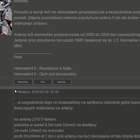
bardziej.
Ponadto w wersji 4x5 nie stosowałem gniazd/wtyczek a bezpośrednie pod
puszek. Zdjęcie przedstawia robienie pojedyńczej anteny 5 ele dla testó
większego zestawu.
Antena 4x5 elementów przepracowała od 2005 do 2009 bez zauważalneg
Jedynie przy oblodzeniu lub szadzi SWR zwiększał się do 1:2. Normalnie
MHz.
_________________
Piotr
Hamradio4.0 - Resistance is futile.
Hamradio4.0 - Opór jest bezzasadny.
Wysłany: 2019-02-19, 22:33
... w uzupełnieniu tego co omawialiśmy na spotkaniu odnośnie gdzie kupo
dotyczących materiałow na anteny:
na antenę 2/70 5+8elem.
potrzeba w sumie 6.5m rurki 10mm2 na direktory
1m rurki 12mm2 na rezonator
profil 20x20mm dł 1.6m ( jeśli antena ma być mocowana od tyłu trzeba do