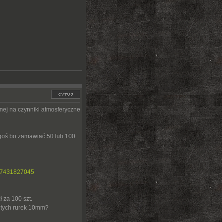
onej na czynniki atmosferyczne
egoś bo zamawiać 50 lub 100
zt-7431827045
 za 100 szt.
a tych rurek 10mm?