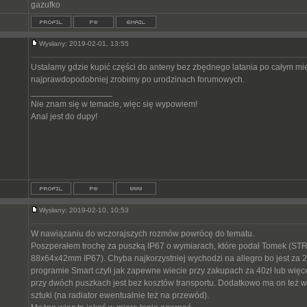
gazufko
Wysłany: 2019-02-01, 13:55
Ustalamy gdzie kupić części do anteny bez zbędnego latania po całym mie
najprawdopodobniej zrobimy po urodzinach forumowych.
_________________
Nie znam się w temacie, więc się wypowiem!
Anal jest do dupy!
Wysłany: 2019-02-10, 10:53
W nawiązaniu do wczorajszych rozmów powrócę do tematu.
Poszperałem trochę za puszką IP67 o wymiarach, które podał Tomek (ST
88x64x42mm IP67). Chyba najkorzystniej wychodzi na allegro bo jest za 2
programie Smart czyli jak zapewne wiecie przy zakupach za 40zł lub więcej 
przy dwóch puszkach jest bez kosztów transportu. Dodatkowo ma on też w 
sztuki (na radiator ewentualnie też na przewód).