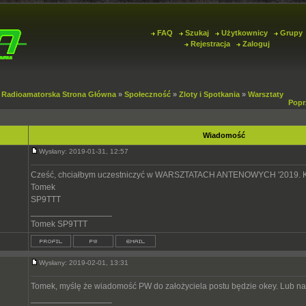
FAQ
Szukaj
Użytkownicy
Grupy
Rejestracja
Zaloguj
 Radioamatorska Strona Główna
»
Społeczność
»
Zloty i Spotkania
»
Warsztaty
Popr
Wiadomość
Wysłany: 2019-01-31, 12:57
Cześć, chciałbym uczestniczyć w WARSZTATACH ANTENOWYCH '2019. Ko
Tomek
SP9TTT
_________________
Tomek SP9TTT
Wysłany: 2019-02-01, 13:31
Tomek, myślę że wiadomość PW do założyciela postu będzie okey. Lub nap
_________________