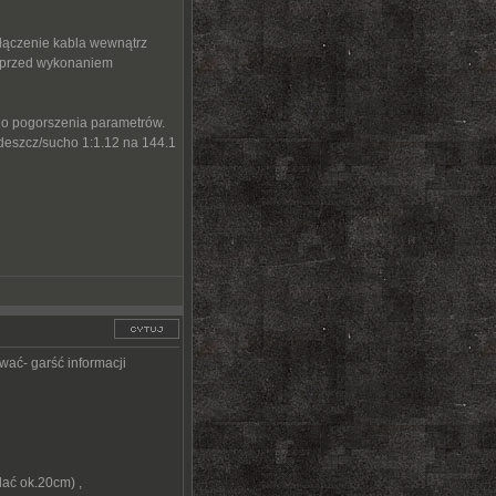
łączenie kabla wewnątrz
w przed wykonaniem
o pogorszenia parametrów.
 deszcz/sucho 1:1.12 na 144.1
wać- garść informacji
dać ok.20cm) ,