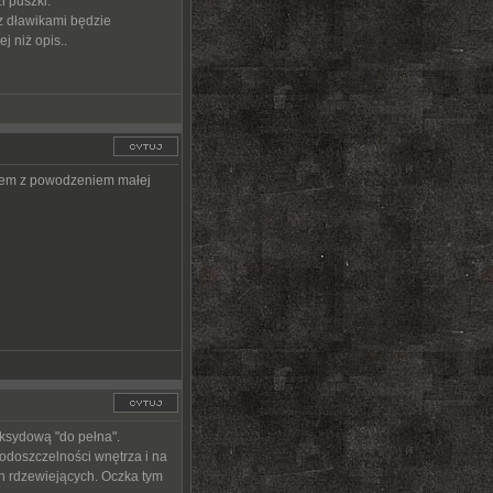
i puszki.
z dławikami będzie
 niż opis..
yłem z powodzeniem małej
ksydową "do pełna".
wodoszczelności wnętrza i na
ch rdzewiejących. Oczka tym