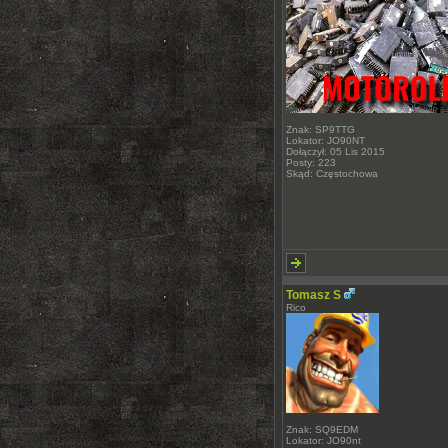
Znak: SP9TTG
Lokator: JO90NT
Dołączył: 05 Lis 2015
Posty: 223
Skąd: Częstochowa
Tomasz S
Rico
Znak: SQ9EDM
Lokator: JO90nt