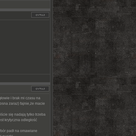
głowie i brak mi czasu na
iosna zaraz) fajnie,że macie
ście się nadają tylko trzeba
st krytyczna odległość
wybór padł na omawiane