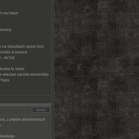
mm na balun
.
rdzewny
k na obrazkach wyżej 2szt.
zonator w puszce
..ok 5zł)
trzeba to sobie
na właciwe odcinki elementów
 Yagis
ra, z prętów aluminiowych
..
ułaskiego