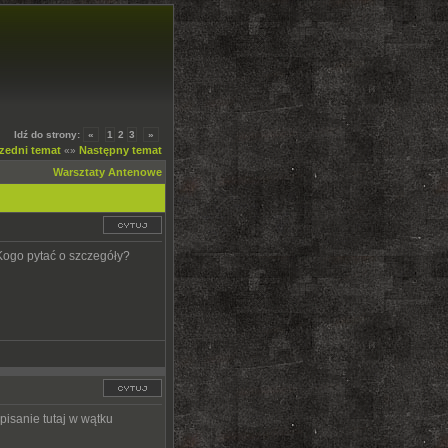
Idź do strony:
«
1
2
3
»
zedni temat
Następny temat
«»
Warsztaty Antenowe
go pytać o szczegóły?
isanie tutaj w wątku