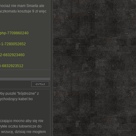
 chociaż nie mam Smarta ale
paczkomatu kosztuje 9 zł więc
67-php-7709860240
mg-1-7280052652
mg-2-6832923460
-16-6832923512
y puszki "trójdrożne" z
wychodzący kabel bo
rczająco mocno aby się nie
wykłe oczka lutownicze do
 wrzucę, dzisiaj nie mogłem