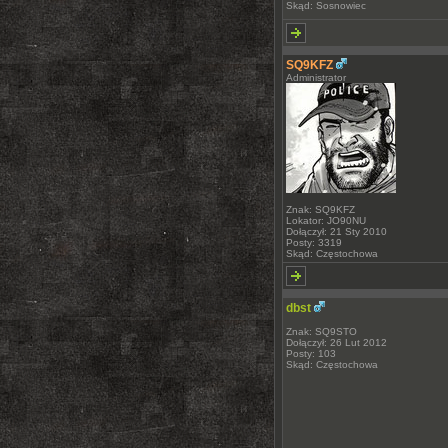
Skąd: Sosnowiec
SQ9KFZ
Administrator
Znak: SQ9KFZ
Lokator: JO90NU
Dołączył: 21 Sty 2010
Posty: 3319
Skąd: Częstochowa
dbst
Znak: SQ9STO
Dołączył: 26 Lut 2012
Posty: 103
Skąd: Częstochowa