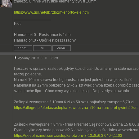
znaleźć. U mnie wszystkie elementy były fi 10mm.
https://www.qsl.net/dk7zb/2m-short/5-ele.htm
_________________
Piotr
Hamradio4.0 - Resistance is futile.
Hamradio4.0 - Opór jest bezzasadny.
Wysłany: 2019-02-11, 08:29
I jeszcze w sprawie zaślepek gdyby ktoś chciał. Do anteny na stałe naraż
raczej polecane.
Na rurki 10mm sprawa trochę prostsza bo jest potrzebna większa ilość.
Natomiast na 12mm potrzebne tylko 2 szt więc chyba trzeba dorobić z cz
szt to trochę lipa... Choć ceny wysokie nie są... Do przedyskutowania.
Zaślepki zewnętrzne fi 10mm 6 zł za 50 szt + najtańszy transport 6,70 zł.
https://allegro.pl/oferta/zaslepka-zewnetrzna-fi10-na-rure-pret-gwint-50s
Zaślepki wewnętrzne fi 8mm - firma Frezmet Częstochowa Żyzna 15 8,60 zł
Pytanie tylko czy będą pasować? Nie wiem jaka jest średnica wewnętrzn
https://sklepfrezmet.com/zaslepka-otworu-8-13x8x6,3,6404,1103