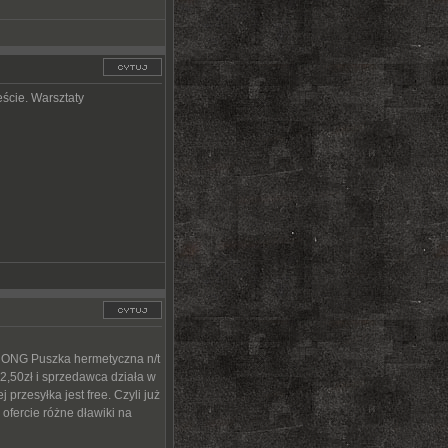
ście. Warsztaty
RONG Puszka hermetyczna n/t
2,50zł i sprzedawca działa w
przesyłka jest free. Czyli już
ofercie różne dławiki na