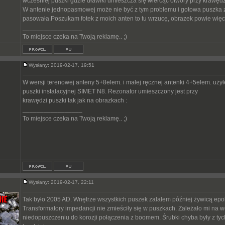
wcześniej puszki gdzie dławiki umieszcza się wiercąc otwory przy krawędz
W antenie jednopasmowej może nie być z tym problemu i gotowa puszka 
pasowała.Poszukam fotek z moich anten to tu wrzucę, obrazek powie więcej
_________________
To miejsce czeka na Twoją reklamę.. ;)
Wysłany: 2019-02-17, 19:51
W wersji terenowej anteny 5+8elem. i małej ręcznej antenki 4+5elem. uż
puszki instalacyjnej SIMET N8. Rezonator umieszczony jest przy
krawędzi puszki tak jak na obrazkach :
_________________
To miejsce czeka na Twoją reklamę.. ;)
Wysłany: 2019-02-17, 22:11
Tak było 2005 AD. Wnętrze wszystkich puszek zalałem później żywicą epo
Transformatory impedancji nie zmieściły się w puszkach. Zależało mi na 
niedopuszczeniu do korozji połączenia z boomem. Śrubki chyba były z ty