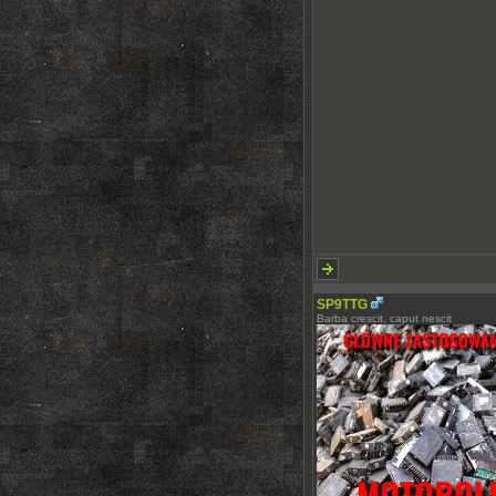
SP9TTG
Barba crescit, caput nescit