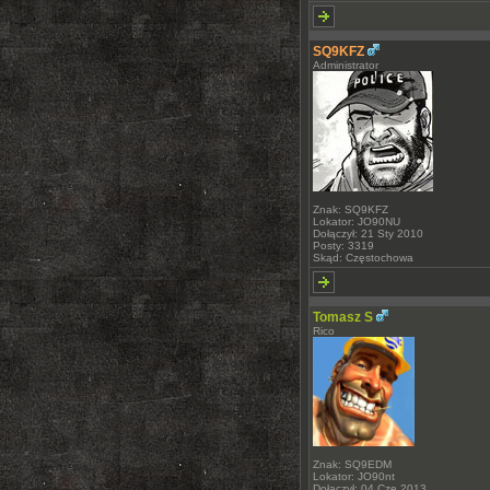
SQ9KFZ
Administrator
Znak: SQ9KFZ
Lokator: JO90NU
Dołączył: 21 Sty 2010
Posty: 3319
Skąd: Częstochowa
Tomasz S
Rico
Znak: SQ9EDM
Lokator: JO90nt
Dołączył: 04 Cze 2013