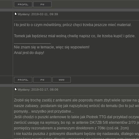
Wysłany: 2019-02-11, 09:39
I to jest to o czym mówiliśmy, prócz chęci trzeba jeszcze mieć materiał.
Tomek jak będziesz miał wolną chwilę napisz co, ile trzeba kupić i gdzie.
_________________
Nie znam się w temacie, więc się wypowiem!
Anal jest do dupy!
Wysłany: 2019-02-17, 08:06
Zrobił się trochę zastój z antenami ale poprostu mam zbyt wiele spraw na 
nasze zabawy.. postaram się jak najszybciej wrócić do tematu (bo to już w
pomysły... wszystko jest przydatne...
Jeśli chodzi o puszki antenowe to takie jak Piotrek TTG dał przykład oczywi
zwrócić uwagę na wymiary, bo np. w antenie DK7ZB 5/8 elementów 2/70 je
pomiędzy rezonatorem a pierwszym direktorem z 70tki (coś ok. 2cm)
i nie każda puszka z gotowymi dławikami będzie się nadawała, dlatego 