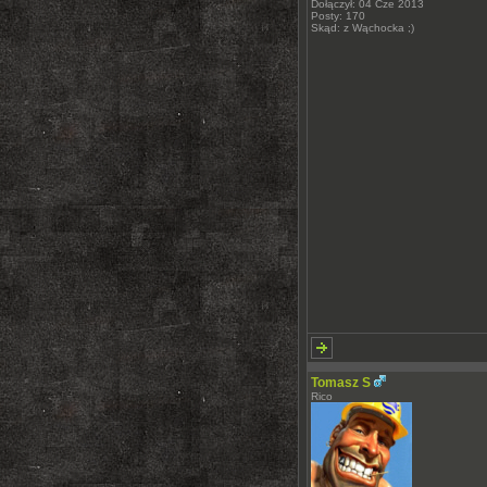
Dołączył: 04 Cze 2013
Posty: 170
Skąd: z Wąchocka ;)
Tomasz S
Rico