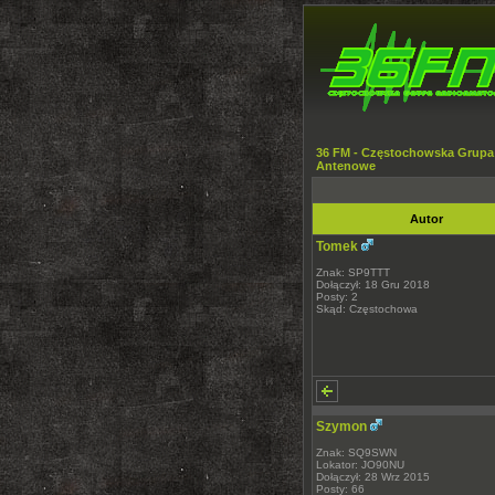
36 FM - Częstochowska Grupa
Antenowe
Autor
Tomek
Znak: SP9TTT
Dołączył: 18 Gru 2018
Posty: 2
Skąd: Częstochowa
Szymon
Znak: SQ9SWN
Lokator: JO90NU
Dołączył: 28 Wrz 2015
Posty: 66