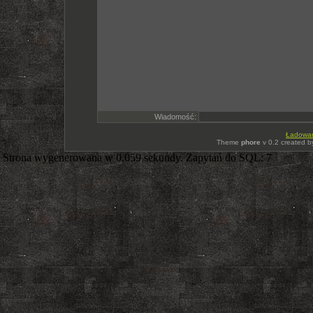
Wiadomość:
Ładowani
Theme
phore
v 0.2 created 
Strona wygenerowana w 0.059 sekundy. Zapytań do SQL: 7