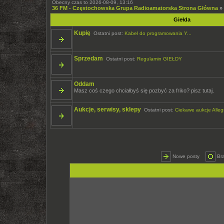
Obecny czas to 2026-08-09, 13:16
36 FM - Częstochowska Grupa Radioamatorska Strona Główna
»
Giełda
Kupię
Ostatni post:
Kabel do programowania Y...
Sprzedam
Ostatni post:
Regulamin GIEŁDY
Oddam
Masz coś czego chciałbyś się pozbyć za friko? pisz tutaj.
Aukcje, serwisy, sklepy
Ostatni post:
Ciekawe aukcje Allegr
Nowe posty
Br