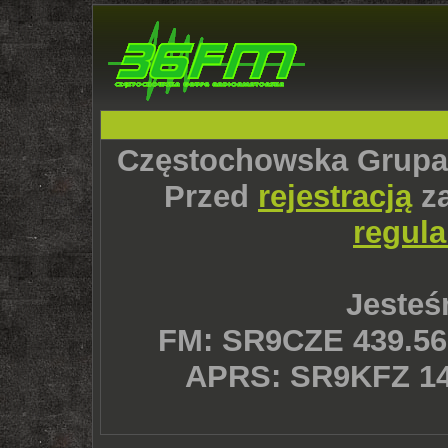
Częstochowska Grupa
Przed
rejestracją
za
regul
Jesteś
FM: SR9CZE 439.56
APRS: SR9KFZ 14