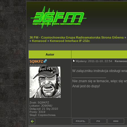
36 FM - Częstochowska Grupa Radioamatorska Strona Główna
»
»
Kenwood
»
Kenwood Interface IF-232c
Autor
SQ9KFZ
Wysłany: 2011-11-10, 22:54
Kenwood 
Administrator
W załączniku instrukcja obsługi w
_________________
Nie znam się w temacie, więc się 
Anal jest do dupy!
Znak: SQ9KFZ
Lokator: JO90NU
Dołączył: 21 Sty 2010
Posty: 3319
Skąd: Częstochowa