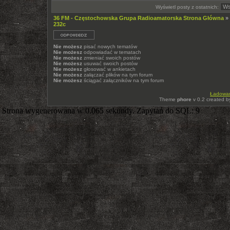
Wyświetl posty z ostatnich:
36 FM - Częstochowska Grupa Radioamatorska Strona Główna
»
232c
Nie możesz
pisać nowych tematów
Nie możesz
odpowiadać w tematach
Nie możesz
zmieniać swoich postów
Nie możesz
usuwać swoich postów
Nie możesz
głosować w ankietach
Nie możesz
załączać plików na tym forum
Nie możesz
ściągać załączników na tym forum
Ładowani
Theme
phore
v 0.2 created 
Strona wygenerowana w 0.065 sekundy. Zapytań do SQL: 9