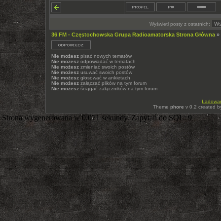
Wyświetl posty z ostatnich:
36 FM - Częstochowska Grupa Radioamatorska Strona Główna
»
Nie możesz
pisać nowych tematów
Nie możesz
odpowiadać w tematach
Nie możesz
zmieniać swoich postów
Nie możesz
usuwać swoich postów
Nie możesz
głosować w ankietach
Nie możesz
załączać plików na tym forum
Nie możesz
ściągać załączników na tym forum
Ładowani
Theme
phore
v 0.2 created 
Strona wygenerowana w 0.071 sekundy. Zapytań do SQL: 9