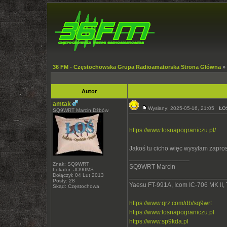
36 FM - Częstochowska Grupa Radioamatorska Strona Główna
»
Autor
amtak
Wysłany: 2025-05-16, 21:05
ŁO
SQ9WRT Marcin Dźbów
https://www.losnapograniczu.pl/
Jakoś tu cicho więc wysyłam zapro
_________________
Znak: SQ9WRT
SQ9WRT Marcin
Lokator: JO90MS
Dołączył: 04 Lut 2013
___________________________
Posty: 28
Yaesu FT-991A, Icom IC-706 MK II,
Skąd: Częstochowa
https://www.qrz.com/db/sq9wrt
https://www.losnapograniczu.pl
https://www.sp9kda.pl