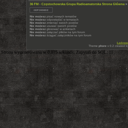
36 FM - Częstochowska Grupa Radioamatorska Strona Główna
»
Nie możesz
pisać nowych tematów
Nie możesz
odpowiadać w tematach
Nie możesz
zmieniać swoich postów
Nie możesz
usuwać swoich postów
Nie możesz
głosować w ankietach
Nie możesz
załączać plików na tym forum
Nie możesz
ściągać załączników na tym forum
Ładowani
Theme
phore
v 0.2 created 
Strona wygenerowana w 0.075 sekundy. Zapytań do SQL: 11