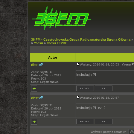
36 FM - Częstochowska Grupa Radioamatorska Strona Główna
»
»
Yaesu
»
Yaesu FT2DE
Autor
dbst
Wysłany: 2019-01-18, 20:53
Yaesu 
Znak: SQ9STO
Instrukcja PL.
Dołączył: 26 Lut 2012
Posty: 103
Skąd: Częstochowa
dbst
Wysłany: 2019-01-18, 20:57
Znak: SQ9STO
Instrukcja PL cz. 2
Dołączył: 26 Lut 2012
Posty: 103
Skąd: Częstochowa
Wyświetl posty z ostatnich: