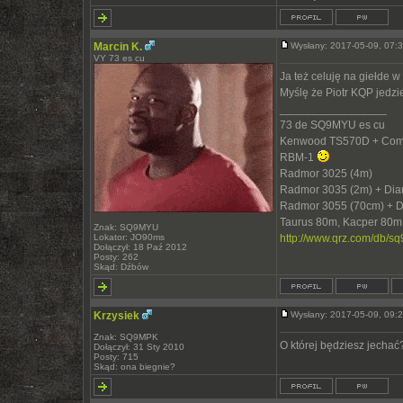
Marcin K.
Wysłany: 2017-05-09, 07
VY 73 es cu
Ja też celuję na giełde 
Myślę że Piotr KQP jedz
_________________
73 de SQ9MYU es cu
Kenwood TS570D + Com
RBM-1
Radmor 3025 (4m)
Radmor 3035 (2m) + Di
Radmor 3055 (70cm) + 
Taurus 80m, Kacper 80m
Znak: SQ9MYU
Lokator: JO90ms
http://www.qrz.com/db/s
Dołączył: 18 Paź 2012
Posty: 262
Skąd: Dźbów
Krzysiek
Wysłany: 2017-05-09, 09
Znak: SQ9MPK
O której będziesz jechać?
Dołączył: 31 Sty 2010
Posty: 715
Skąd: ona biegnie?