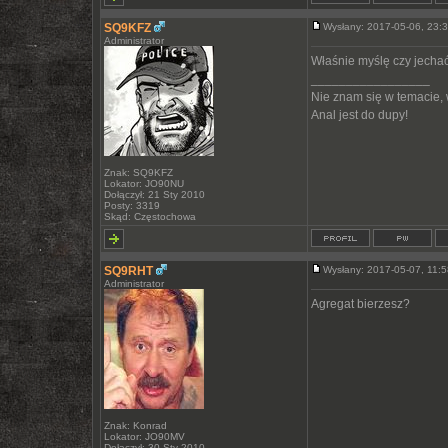
SQ9KFZ
Wysłany: 2017-05-06, 23
Administrator
Właśnie myślę czy jechać
_________________
Nie znam się w temacie,
Anal jest do dupy!
Znak: SQ9KFZ
Lokator: JO90NU
Dołączył: 21 Sty 2010
Posty: 3319
Skąd: Częstochowa
SQ9RHT
Wysłany: 2017-05-07, 11
Administrator
Agregat bierzesz?
Znak: Konrad
Lokator: JO90MV
Dołączył: 30 Sty 2010