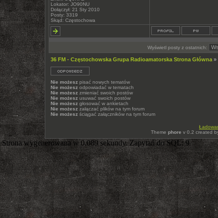
Lokator: JO90NU
Dołączył: 21 Sty 2010
Posty: 3319
Skąd: Częstochowa
Wyświetl posty z ostatnich:
36 FM - Częstochowska Grupa Radioamatorska Strona Główna
»
Nie możesz
pisać nowych tematów
Nie możesz
odpowiadać w tematach
Nie możesz
zmieniać swoich postów
Nie możesz
usuwać swoich postów
Nie możesz
głosować w ankietach
Nie możesz
załączać plików na tym forum
Nie możesz
ściągać załączników na tym forum
Ładowani
Theme
phore
v 0.2 created 
Strona wygenerowana w 0.089 sekundy. Zapytań do SQL: 9