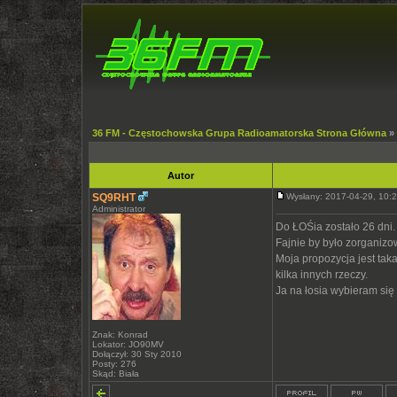
36 FM - Częstochowska Grupa Radioamatorska Strona Główna
»
Autor
SQ9RHT
Wysłany: 2017-04-29, 10
Administrator
Do ŁOŚia zostało 26 dni.
Fajnie by było zorganizow
Moja propozycja jest tak
kilka innych rzeczy.
Ja na łosia wybieram się
Znak: Konrad
Lokator: JO90MV
Dołączył: 30 Sty 2010
Posty: 276
Skąd: Biała