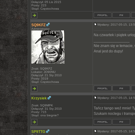
Dołączył: 05 Lis 2015
Posty: 223
Skąd: Częstochowa
SQ9KFZ
Wysłany: 2017-05-15, 13
Administrator
Na czwartek i piątek url
_________________
Nie znam się w temacie,
Anal jest do dupy!
Znak: SQ9KFZ
Lokator: JO90NU
Dołączył: 21 Sty 2010
Posty: 3319
Skąd: Częstochowa
Krzysiek
Wysłany: 2017-05-15, 14
Znak: SQ9MPK
Tańcz tango weź mnie! Ty
Dołączył: 31 Sty 2010
Posty: 715
Szukam noclegu i transpo
Skąd: ona biegnie?
SP9TTG
Wysłany: 2017-05-15, 14