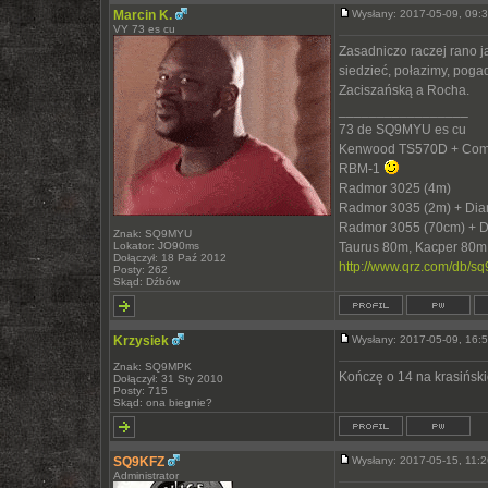
Marcin K.
Wysłany: 2017-05-09, 09
VY 73 es cu
Zasadniczo raczej rano ja
siedzieć, połazimy, poga
Zaciszańską a Rocha.
_________________
73 de SQ9MYU es cu
Kenwood TS570D + Com
RBM-1
Radmor 3025 (4m)
Radmor 3035 (2m) + Di
Radmor 3055 (70cm) + 
Znak: SQ9MYU
Lokator: JO90ms
Taurus 80m, Kacper 80m
Dołączył: 18 Paź 2012
http://www.qrz.com/db/s
Posty: 262
Skąd: Dźbów
Krzysiek
Wysłany: 2017-05-09, 16
Znak: SQ9MPK
Kończę o 14 na krasiński
Dołączył: 31 Sty 2010
Posty: 715
Skąd: ona biegnie?
SQ9KFZ
Wysłany: 2017-05-15, 11
Administrator