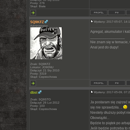
Posty: 276
Skąd: Biała
SQ9KFZ
Wysłany: 2017-05-07, 14
Administrator
Agregat, akumulator i ka
_________________
Nie znam się w temacie,
Anal jest do dupy!
Znak: SQ9KFZ
Lokator: JO90NU
Dołączył: 21 Sty 2010
Posty: 3319
Skąd: Częstochowa
dbst
Wysłany: 2017-05-09, 07
Znak: SQ9STO
Ja postaram się zajrzeć w
Dołączył: 26 Lut 2012
Posty: 103
się nie sprawdziła. ..
Skąd: Częstochowa
Niestety dłuższy pobyt ni
Obowiązki...
Będzie to piątek po arbaj
Jeśli będzie potrzeba to