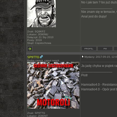
No i jak tam ? bo już duż
_________________
Nie znam się w temacie,
Anal jest do dupy!
Znak: SQ9KFZ
Lokator: JO90NU
Dołączył: 21 Sty 2010
Posty: 3319
Skąd: Częstochowa
SP9TTG
Wysłany: 2017-05-15, 12
Barba crescit, caput nescit
Ja jadę chyba w piątek r
_________________
Piotr
Hamradio4.0 - Resistance 
Hamradio4.0 - Opór jest
Znak: SP9TTG
Lokator: JO90NT