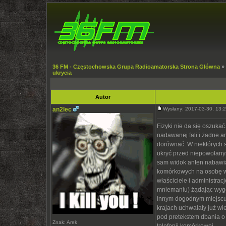
36 FM - Częstochowska Grupa Radioamatorska Strona Główna
»
ukrycia
Autor
an2lec
Wysłany: 2017-03-30, 13
Fizyki nie da się oszuka
nadawanej fali i żadne a
dorównać. W niektórych 
ukryć przed niepowołany
sam widok anten nabawia 
komórkowych na osobę w 
właściciele i administra
mniemaniu) żądając wygó
innym dogodnym miejscu.
krajach uchwalały już wi
pod pretekstem dbania o 
Znak: Arek