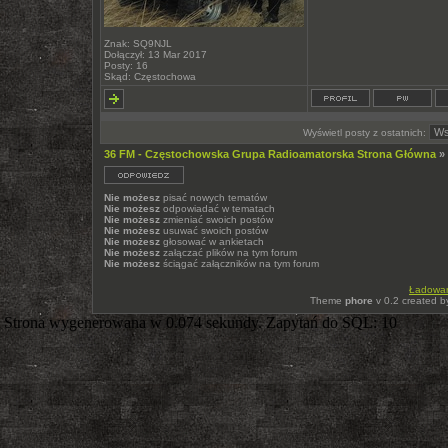
Znak: SQ9NJL
Dołączył: 13 Mar 2017
Posty: 16
Skąd: Częstochowa
Wyświetl posty z ostatnich:
36 FM - Częstochowska Grupa Radioamatorska Strona Główna
»
Nie możesz
pisać nowych tematów
Nie możesz
odpowiadać w tematach
Nie możesz
zmieniać swoich postów
Nie możesz
usuwać swoich postów
Nie możesz
głosować w ankietach
Nie możesz
załączać plików na tym forum
Nie możesz
ściągać załączników na tym forum
Ładowani
Theme
phore
v 0.2 created 
Strona wygenerowana w 0.074 sekundy. Zapytań do SQL: 10