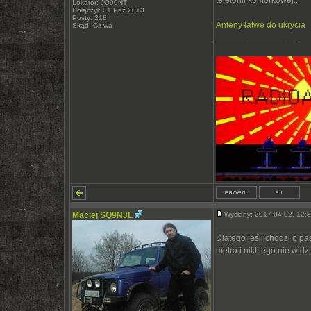
telefonii komórkowej...
Lokator: JO90NT
Dołączył: 01 Paź 2013
Posty: 218
Anteny łatwe do ukrycia
Skąd: Cz-wa
_________________
Maciej SQ9NJL
Wysłany: 2017-04-02, 12
Dlatego jeśli chodzi o p
metra i nikt tego nie wid