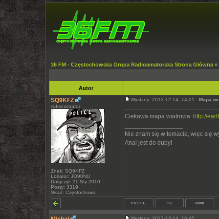
36 FM - Częstochowska Grupa Radioamatorska Strona Główna
»
Autor
SQ9KFZ
Wysłany: 2013-12-14, 14:01
Mapa wi
Administrator
Ciekawa mapa wiatrowa:
http://ear
_________________
Nie znam się w temacie, więc się 
Anal jest do dupy!
Znak: SQ9KFZ
Lokator: JO90NU
Dołączył: 21 Sty 2010
Posty: 3319
Skąd: Częstochowa
Wysłany: 2013-12-14, 16:45