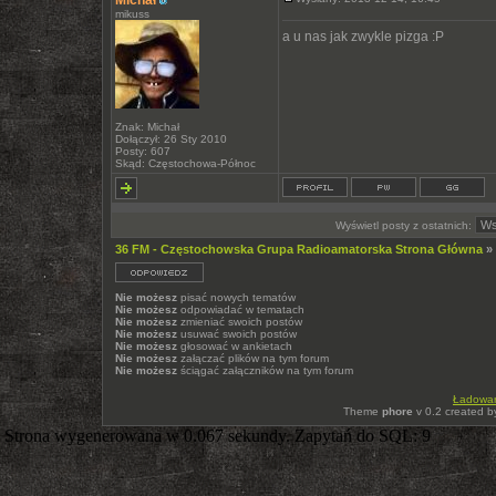
Michał
mikuss
a u nas jak zwykle pizga :P
Znak: Michał
Dołączył: 26 Sty 2010
Posty: 607
Skąd: Częstochowa-Północ
Wyświetl posty z ostatnich:
36 FM - Częstochowska Grupa Radioamatorska Strona Główna
»
Nie możesz
pisać nowych tematów
Nie możesz
odpowiadać w tematach
Nie możesz
zmieniać swoich postów
Nie możesz
usuwać swoich postów
Nie możesz
głosować w ankietach
Nie możesz
załączać plików na tym forum
Nie możesz
ściągać załączników na tym forum
Ładowani
Theme
phore
v 0.2 created 
Strona wygenerowana w 0.067 sekundy. Zapytań do SQL: 9