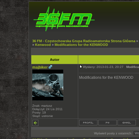
36 FM - Częstochowska Grupa Radioamatorska Strona Główna
»
»
Kenwood
»
Modifications for the KENWOOD
Autor
majbiker
Wysłany: 2013-01-23, 20:27
Modific
Modifications for the KENWOOD
Znak: mariusz
Dołączył: 24 Lis 2011
Posty: 19
Skąd: ustronie
Wyświetl posty z ostatnich: