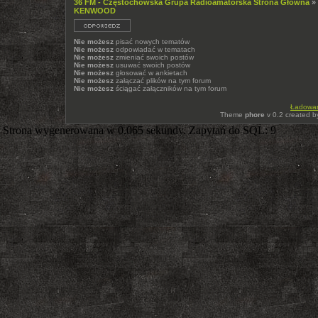
36 FM - Częstochowska Grupa Radioamatorska Strona Główna
»
KENWOOD
Nie możesz
pisać nowych tematów
Nie możesz
odpowiadać w tematach
Nie możesz
zmieniać swoich postów
Nie możesz
usuwać swoich postów
Nie możesz
głosować w ankietach
Nie możesz
załączać plików na tym forum
Nie możesz
ściągać załączników na tym forum
Ładowani
Theme
phore
v 0.2 created 
Strona wygenerowana w 0.065 sekundy. Zapytań do SQL: 9