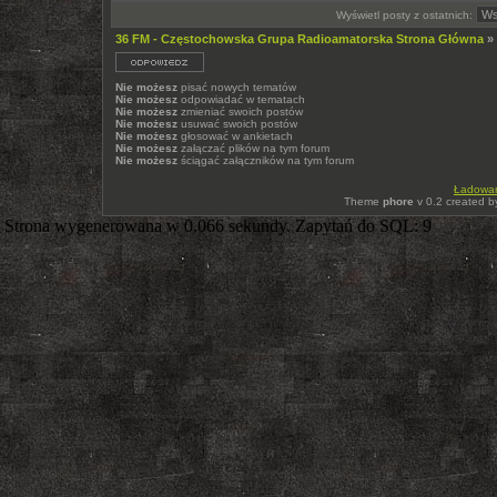
Wyświetl posty z ostatnich:
36 FM - Częstochowska Grupa Radioamatorska Strona Główna
»
Nie możesz
pisać nowych tematów
Nie możesz
odpowiadać w tematach
Nie możesz
zmieniać swoich postów
Nie możesz
usuwać swoich postów
Nie możesz
głosować w ankietach
Nie możesz
załączać plików na tym forum
Nie możesz
ściągać załączników na tym forum
Ładowani
Theme
phore
v 0.2 created 
Strona wygenerowana w 0.066 sekundy. Zapytań do SQL: 9