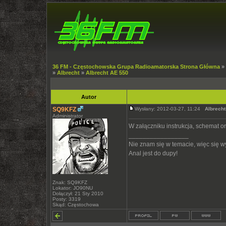
36 FM - Częstochowska Grupa Radioamatorska Strona Główna
»
»
Albrecht
»
Albrecht AE 550
Autor
SQ9KFZ
Wysłany: 2012-03-27, 11:24
Albrech
Administrator
W załączniku instrukcja, schemat o
_________________
Nie znam się w temacie, więc się 
Anal jest do dupy!
Znak: SQ9KFZ
Lokator: JO90NU
Dołączył: 21 Sty 2010
Posty: 3319
Skąd: Częstochowa