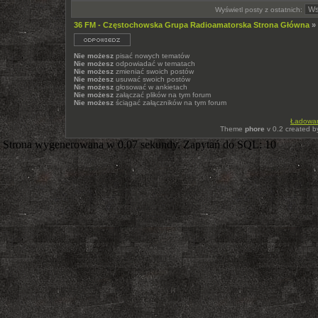
Wyświetl posty z ostatnich:
36 FM - Częstochowska Grupa Radioamatorska Strona Główna
»
Nie możesz
pisać nowych tematów
Nie możesz
odpowiadać w tematach
Nie możesz
zmieniać swoich postów
Nie możesz
usuwać swoich postów
Nie możesz
głosować w ankietach
Nie możesz
załączać plików na tym forum
Nie możesz
ściągać załączników na tym forum
Ładowani
Theme
phore
v 0.2 created 
Strona wygenerowana w 0.07 sekundy. Zapytań do SQL: 10