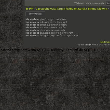
Wyświetl posty z ostatnich:
36 FM - Częstochowska Grupa Radioamatorska Strona Główna
»
Nie możesz
pisać nowych tematów
Nie możesz
odpowiadać w tematach
Nie możesz
zmieniać swoich postów
Nie możesz
usuwać swoich postów
Nie możesz
głosować w ankietach
Nie możesz
załączać plików na tym forum
Nie możesz
ściągać załączników na tym forum
Ładowani
Theme
phore
v 0.2 created 
Strona wygenerowana w 0.093 sekundy. Zapytań do SQL: 10