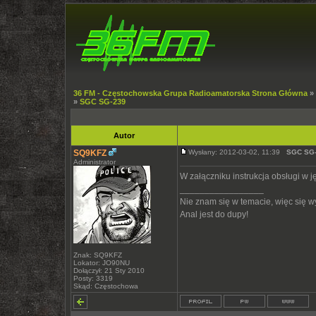
36 FM - Częstochowska Grupa Radioamatorska Strona Główna
»
»
SGC SG-239
Autor
SQ9KFZ
Wysłany: 2012-03-02, 11:39
SGC SG
Administrator
W załączniku instrukcja obsługi w j
_________________
Nie znam się w temacie, więc się 
Anal jest do dupy!
Znak: SQ9KFZ
Lokator: JO90NU
Dołączył: 21 Sty 2010
Posty: 3319
Skąd: Częstochowa