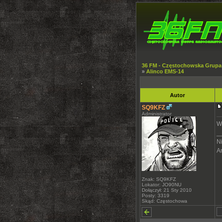
36 FM - Częstochowska Grupa
»
Alinco EMS-14
Autor
SQ9KFZ
Administrator
W 
_
N
An
Znak: SQ9KFZ
Lokator: JO90NU
Dołączył: 21 Sty 2010
Posty: 3319
Skąd: Częstochowa