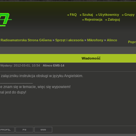
FAQ
Szukaj
Użytkownicy
Grupy
Rejestracja
Zaloguj
 Radioamatorska Strona Główna
»
Sprzęt i akcesoria
»
Mikrofony
»
Alinco
Popr
Wiadomość
Wysłany: 2012-03-01, 10:54
Alinco EMS-14
załączniku instrukcja obsługi w języku Angielskim.
________________
ie znam się w temacie, więc się wypowiem!
al jest do dupy!