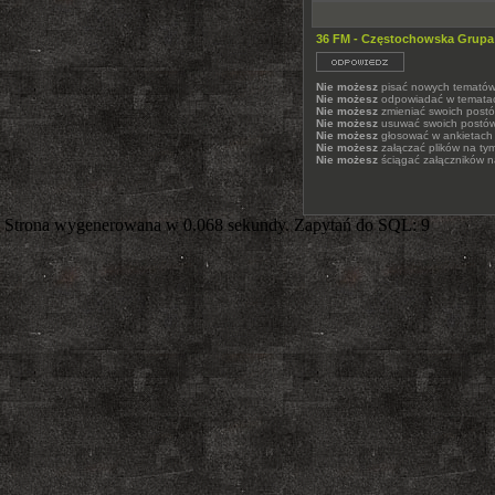
36 FM - Częstochowska Grupa
Nie możesz
pisać nowych temató
Nie możesz
odpowiadać w temata
Nie możesz
zmieniać swoich post
Nie możesz
usuwać swoich postó
Nie możesz
głosować w ankietach
Nie możesz
załączać plików na ty
Nie możesz
ściągać załączników n
Strona wygenerowana w 0.068 sekundy. Zapytań do SQL: 9