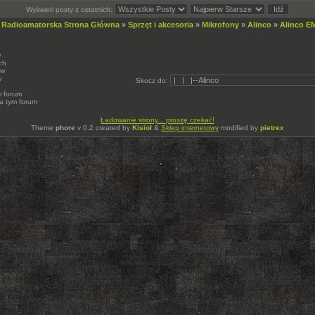
Wyświetl posty z ostatnich:
 Radioamatorska Strona Główna
»
Sprzęt i akcesoria
»
Mikrofony
»
Alinco
»
Alinco E
w
ch
ów
w
Skocz do:
m forum
a tym forum
Ładowanie strony... proszę czekać!
Theme
phore
v 0.2 created by
Kisioł
&
Sklep internetowy
modified by
pietrex