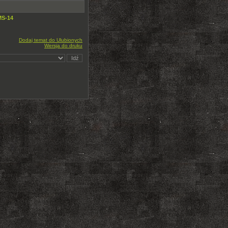
MS-14
Dodaj temat do Ulubionych
Wersja do druku