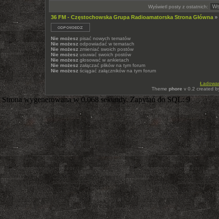
Wyświetl posty z ostatnich:
36 FM - Częstochowska Grupa Radioamatorska Strona Główna
»
Nie możesz
pisać nowych tematów
Nie możesz
odpowiadać w tematach
Nie możesz
zmieniać swoich postów
Nie możesz
usuwać swoich postów
Nie możesz
głosować w ankietach
Nie możesz
załączać plików na tym forum
Nie możesz
ściągać załączników na tym forum
Ładowani
Theme
phore
v 0.2 created 
Strona wygenerowana w 0.068 sekundy. Zapytań do SQL: 9