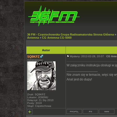
36 FM - Częstochowska Grupa Radioamatorska Strona Główna
»
Antenna
»
CG Antenna CG-5000
Autor
SQ9KFZ
Wysłany: 2012-02-28, 20:07
CG Ante
Administrator
W załączniku instrukcja obsługi w j
_________________
Nie znam się w temacie, więc się 
Anal jest do dupy!
Znak: SQ9KFZ
Lokator: JO90NU
Dołączył: 21 Sty 2010
Posty: 3319
Skąd: Częstochowa