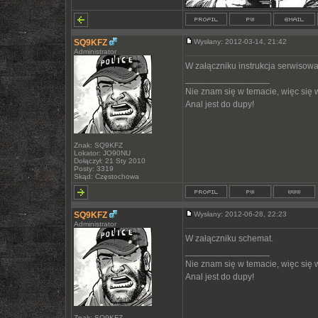
SQ9KFZ
Wysłany: 2012-03-14, 21:42
Administrator
W załączniku instrukcja serwisowa
_________________
Nie znam się w temacie, więc się
Anal jest do dupy!
Znak: SQ9KFZ
Lokator: JO90NU
Dołączył: 21 Sty 2010
Posty: 3319
Skąd: Częstochowa
SQ9KFZ
Wysłany: 2012-06-28, 22:23
Administrator
W załączniku schemat.
_________________
Nie znam się w temacie, więc się
Anal jest do dupy!
Znak: SQ9KFZ