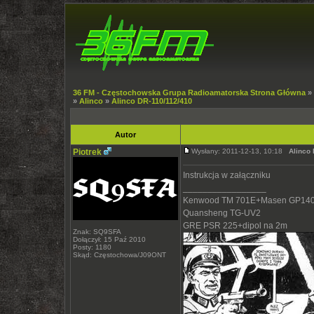
36 FM - Częstochowska Grupa Radioamatorska Strona Główna
»
»
Alinco
»
Alinco DR-110/112/410
Autor
Piotrek
Wysłany: 2011-12-13, 10:18
Alinco
Instrukcja w załączniku
_________________
Kenwood TM 701E+Masen GP140
Quansheng TG-UV2
GRE PSR 225+dipol na 2m
Znak: SQ9SFA
Dołączył: 15 Paź 2010
Posty: 1180
Skąd: Częstochowa/J09ONT