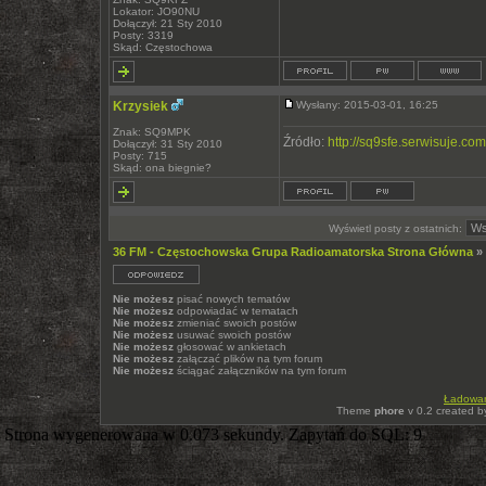
Lokator: JO90NU
Dołączył: 21 Sty 2010
Posty: 3319
Skąd: Częstochowa
Krzysiek
Wysłany: 2015-03-01, 16:25
Znak: SQ9MPK
Źródło:
http://sq9sfe.serwisuje.com
Dołączył: 31 Sty 2010
Posty: 715
Skąd: ona biegnie?
Wyświetl posty z ostatnich:
36 FM - Częstochowska Grupa Radioamatorska Strona Główna
»
Nie możesz
pisać nowych tematów
Nie możesz
odpowiadać w tematach
Nie możesz
zmieniać swoich postów
Nie możesz
usuwać swoich postów
Nie możesz
głosować w ankietach
Nie możesz
załączać plików na tym forum
Nie możesz
ściągać załączników na tym forum
Ładowani
Theme
phore
v 0.2 created 
Strona wygenerowana w 0.073 sekundy. Zapytań do SQL: 9