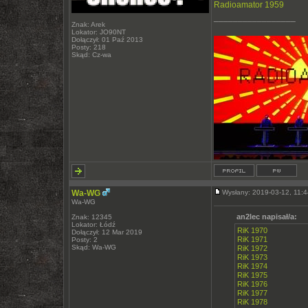
Radioamator 1959
_________________
Znak: Arek
Lokator: JO90NT
Dołączył: 01 Paź 2013
Posty: 218
Skąd: Cz-wa
Wa-WG
Wysłany: 2019-03-12, 11
Wa-WG
an2lec napisał/a:
Znak: 12345
Lokator: Łódź
RiK 1970
Dołączył: 12 Mar 2019
RiK 1971
Posty: 2
Skąd: Wa-WG
RiK 1972
RiK 1973
RiK 1974
RiK 1975
RiK 1976
RiK 1977
RiK 1978