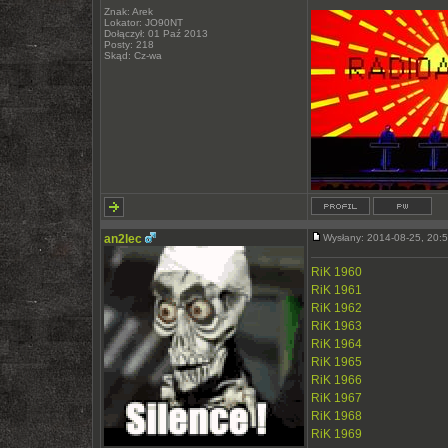
Znak: Arek
Lokator: JO90NT
Dołączył: 01 Paź 2013
Posty: 218
Skąd: Cz-wa
an2lec
Wysłany: 2014-08-25, 20
RiK 1960
RiK 1961
RiK 1962
RiK 1963
RiK 1964
RiK 1965
RiK 1966
RiK 1967
RiK 1968
RiK 1969