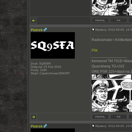
Piotrek
Wysłany: 2012-06-05, 14
Radioamator i Krótkofal
Plik
_________________
Kenwood TM 701E+Mase
Znak: SQ9SFA
Quansheng TG-UV2
Dołączył: 15 Paź 2010
Posty: 1180
GRE PSR 225+dipol na 
Skąd: Częstochowa/J09ONT
Piotrek
Wysłany: 2012-06-05, 15