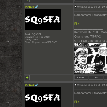
Piotrek
Wysłany: 2012-06-06, 19
Radioamator i Krótkofal
Plik
_________________
Kenwood TM 701E+Mase
Znak: SQ9SFA
Quansheng TG-UV2
Dołączył: 15 Paź 2010
Posty: 1180
GRE PSR 225+dipol na 
Skąd: Częstochowa/J09ONT
Piotrek
Wysłany: 2012-06-06, 19
Radioamator i Krótkofal
Plik
_________________