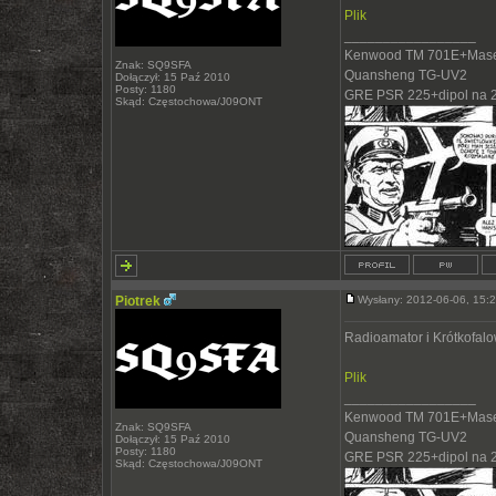
Plik
_________________
Kenwood TM 701E+Mase
Znak: SQ9SFA
Quansheng TG-UV2
Dołączył: 15 Paź 2010
Posty: 1180
GRE PSR 225+dipol na 
Skąd: Częstochowa/J09ONT
Piotrek
Wysłany: 2012-06-06, 15
Radioamator i Krótkofal
Plik
_________________
Kenwood TM 701E+Mase
Znak: SQ9SFA
Quansheng TG-UV2
Dołączył: 15 Paź 2010
Posty: 1180
GRE PSR 225+dipol na 
Skąd: Częstochowa/J09ONT