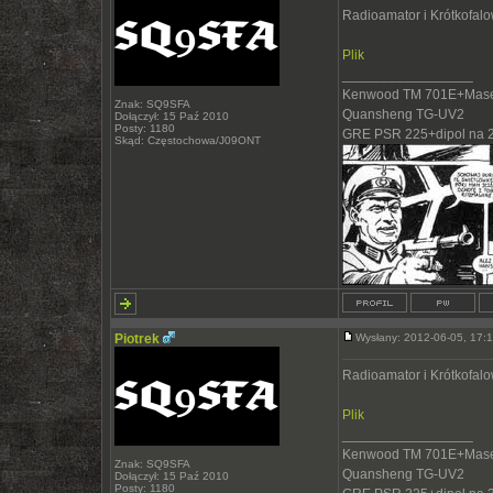
Radioamator i Krótkofal
Plik
_________________
Kenwood TM 701E+Mase
Znak: SQ9SFA
Quansheng TG-UV2
Dołączył: 15 Paź 2010
Posty: 1180
GRE PSR 225+dipol na 
Skąd: Częstochowa/J09ONT
Piotrek
Wysłany: 2012-06-05, 17
Radioamator i Krótkofal
Plik
_________________
Kenwood TM 701E+Mase
Znak: SQ9SFA
Quansheng TG-UV2
Dołączył: 15 Paź 2010
Posty: 1180