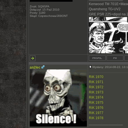
Kenwood TM 701E+Mase
Znak: SQ9SFA
Quansheng TG-UV2
Dołączył: 15 Paź 2010
Posty: 1180
GRE PSR 225+dipol na 
Skąd: Częstochowa/J09ONT
an2lec
Wysłany: 2014-08-22, 13
RiK 1970
RiK 1971
RiK 1972
RiK 1973
RiK 1974
RiK 1975
RiK 1976
RiK 1977
RiK 1978
_________________