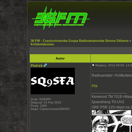
36 FM - Częstochowska Grupa Radioamatorska Strona Główna
»
Krótkofalowiec
Autor
Piotrek
Wysłany: 2012-06-05, 14
Radioamator i Krótkofalo
Plik
_________________
Kenwood TM 701E+Mase
Znak: SQ9SFA
Quansheng TG-UV2
Dołączył: 15 Paź 2010
Posty: 1180
GRE PSR 225+dipol na 
Skąd: Częstochowa/J09ONT