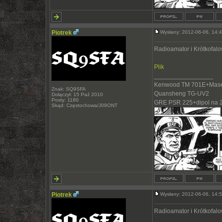
Piotrek
Wysłany: 2012-06-06, 14
Radioamator i Krótkofal
Plik
_________________
Kenwood TM 701E+Mase
Znak: SQ9SFA
Quansheng TG-UV2
Dołączył: 15 Paź 2010
Posty: 1180
GRE PSR 225+dipol na 
Skąd: Częstochowa/J09ONT
Piotrek
Wysłany: 2012-06-06, 14
Radioamator i Krótkofal