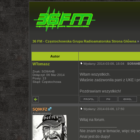
36 FM - Częstochowska Grupa Radioamatorska Strona Główna
»
Autor
WTomasz
Wysłany: 2014-03-06, 16:04
SO9AHB
Znak: SO9AHB
Witam wszystkich.
Dołączył: 06 Mar 2014
Posty: 13
Właśnie zadzwoniła pani z UKE i prz
Skąd: Częstochowa
Pozdrawiam wszystkich!
SQ9KFZ
Wysłany: 2014-03-06, 17:50
Administrator
Witaj na forum.
_________________
Nie znam się w temacie, więc się 
Anal jest do dupy!