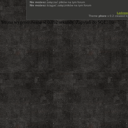
Nie możesz
załączać plików na tym forum
Nie możesz
ściągać załączników na tym forum
Ładowani
Theme
phore
v 0.2 created 
Strona wygenerowana w 0.092 sekundy. Zapytań do SQL: 10