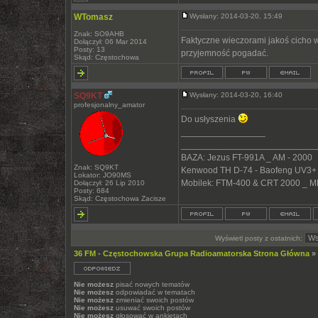
WTomasz
Wysłany: 2014-03-20, 15:49
Znak: SO9AHB
Faktyczne wieczorami jakoś cicho w 
Dołączył: 06 Mar 2014
Posty: 13
przyjemność pogadać.
Skąd: Częstochowa
SQ9KT
Wysłany: 2014-03-20, 16:40
profesjonalny_amator
Do usłyszenia
_________________
___________________________
BAZA: Jezus FT-991A _ AM - 2000
Znak: SQ9KT
Kenwood TH D-74 - Baofeng UV3+
Lokator: JO90MS
Mobilek: FTM-400 & CRT 2000 _ M
Dołączył: 26 Lip 2010
Posty: 684
Skąd: Częstochowa Zacisze
Wyświetl posty z ostatnich:
36 FM - Częstochowska Grupa Radioamatorska Strona Główna
»
Nie możesz
pisać nowych tematów
Nie możesz
odpowiadać w tematach
Nie możesz
zmieniać swoich postów
Nie możesz
usuwać swoich postów
Nie możesz
głosować w ankietach