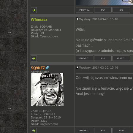
WTomasz
Wysłany: 2014-03-20, 15:40
Znak: SO9AHB
Witaj.
Dołączył: 06 Mar 2014
Posty: 13
Skąd: Częstochowa
Na razie głównie słucham na 2m i 
pasmach.
(o ile wygram z administracją w sp
SQ9KFZ
Wysłany: 2014-03-20, 15:46
Administrator
Odezwij się czasami wieczorem na 
_________________
Nie znam się w temacie, więc się 
Anal jest do dupy!
Znak: SQ9KFZ
Lokator: JO90NU
Dołączył: 21 Sty 2010
Posty: 3319
Skąd: Częstochowa