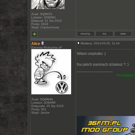
Znak: SQ9KFZ
Lokator: JO90NU
Dołączył: 21 Sty 2010
Posty: 3319
Skąd: Częstochowa
Alice
Wysłany: 2014-03-20, 11:44
Eterowa Rodzynka xP
Witam cieplutko :)
Na jakich pasmach działasz ? :)
_________________
President 
Znak: SQ9RHN
Lokator: JO90RR
Dołączyła: 25 Sty 2010
Posty: 301
Skąd: Janów