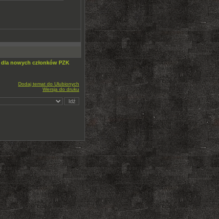
o dla nowych członków PZK
Dodaj temat do Ulubionych
Wersja do druku