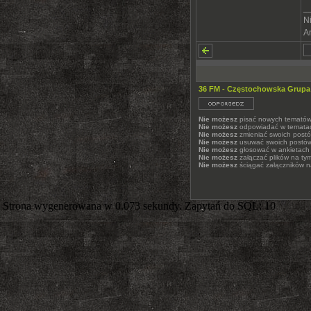
_
N
An
36 FM - Częstochowska Grupa
Nie możesz
pisać nowych temató
Nie możesz
odpowiadać w temata
Nie możesz
zmieniać swoich post
Nie możesz
usuwać swoich postó
Nie możesz
głosować w ankietach
Nie możesz
załączać plików na ty
Nie możesz
ściągać załączników n
Strona wygenerowana w 0.073 sekundy. Zapytań do SQL: 10