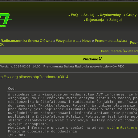
FAQ
Szukaj
Użytkownicy
Grupy
Rejestracja
Zaloguj
 Radioamatorska Strona Główna
»
Wszystko o ...
»
News
»
Prenumerata Świata
Popr
ZK
Prenumerata Świata R
Wiadomość
Wysłany: 2014-02-01, 14:05
Prenumerata Świata Radio dla nowych członków PZK
ttp://pzk.org.pl/news.php?readmore=3014
Kod:
W uzgodnieniu z właścicielem wydawnictwa AVT informuję, że k
wstępujący do PZK krótkofalowiec otrzyma gratis półroczną pr
miesięcznika krótkofalowców i radioamatorów jakim jest "Świa
do niego jest "Krótkofalowiec Polski". Warunkiem otrzymania 
prenumeraty jest napisanie kilkunastu zdań o sobie ze szczeg
uwzględnieniem zainteresowania krótkofalarstwem oraz przesła
publikacji w Krótkofalowcu Polskim. Potrzebne jest także pot
składki członkowskiej wraz z wpisowym. Należy również podać 
wysyłki czasopisma.
Powyższe informacje proszę przesłać na adres:
sp2jmr@pzk.org
Promocja obowiązuje do odwołania.
(SP2JMR)