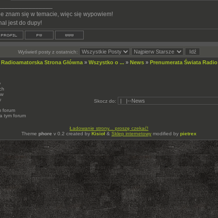
________________
ie znam się w temacie, więc się wypowiem!
al jest do dupy!
Wyświetl posty z ostatnich:
 Radioamatorska Strona Główna
»
Wszystko o ...
»
News
»
Prenumerata Świata Radi
w
ch
ów
w
Skocz do:
m forum
a tym forum
Ładowanie strony... proszę czekać!
Theme
phore
v 0.2 created by
Kisioł
&
Sklep internetowy
modified by
pietrex