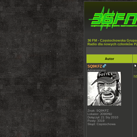
36 FM - Częstochowska Grupa
Radio dla nowych członków P
Autor
SQ9KFZ
Administrator
h
Znak: SQ9KFZ
Lokator: JO90NU
Dołączył: 21 Sty 2010
Posty: 3319
Skąd: Częstochowa