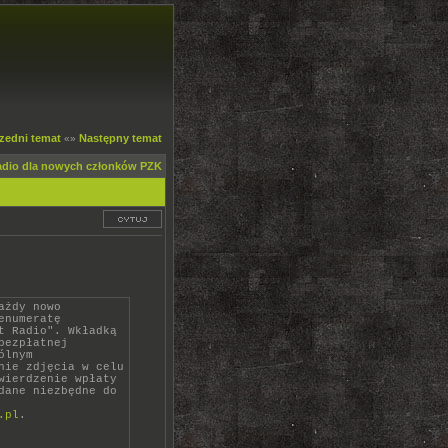
zedni temat
Następny temat
«»
adio dla nowych członków PZK
ażdy nowo
enumeratę
t Radio". Wkładką
bezpłatnej
ólnym
nie zdjęcia w celu
wierdzenie wpłaty
dane niezbędne do
.pl
.