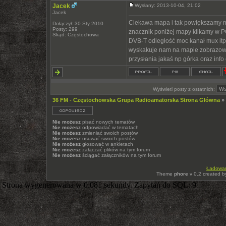
Jacek
Wysłany: 2013-10-04, 21:02
Jacek
Ciekawa mapa i tak powiększamy map
Dołączył: 30 Sty 2010
Posty: 299
znacznik poniżej mapy klikamy w
Skąd: Częstochowa
DVB-T odległość moc kanał mux itp
wyskakuje nam na mapie zobrazowani
przysłania jakaś np górka oraz info
Wyświetl posty z ostatnich:
36 FM - Częstochowska Grupa Radioamatorska Strona Główna
»
Nie możesz
pisać nowych tematów
Nie możesz
odpowiadać w tematach
Nie możesz
zmieniać swoich postów
Nie możesz
usuwać swoich postów
Nie możesz
głosować w ankietach
Nie możesz
załączać plików na tym forum
Nie możesz
ściągać załączników na tym forum
Ładowani
Theme
phore
v 0.2 created 
Strona wygenerowana w 0.081 sekundy. Zapytań do SQL: 9