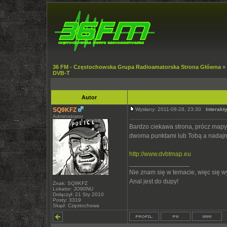
36 FM - Częstochowska Grupa Radioamatorska Strona Główna
»
DVB-T
Autor
SQ9KFZ
Wysłany: 2011-08-28, 23:30
Interak
Administrator
Bardzo ciekawa strona, prócz mapy 
dwoma punktami lub Tobą a nadajn
http://www.dvbtmap.eu
_________________
Nie znam się w temacie, więc się 
Anal jest do dupy!
Znak: SQ9KFZ
Lokator: JO90NU
Dołączył: 21 Sty 2010
Posty: 3319
Skąd: Częstochowa