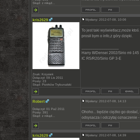
Skąd: z nikąd...
kris2629
Wysłany: 2012-07-08, 10:06
To jest taki wyświetlacz,może ktoś
prosił bym o info,z góry dzięki.
_________________
Harry III/Densei 2002/Sirio ml-145
IC R5/R20/Sirio GP 3-E
Znak: Krzysiek
Dołączył: 09 Lis 2011
Posty: 23
Skąd: Piotrków Trybunalski
Robert
Wysłany: 2012-07-08, 14:13
Dołączył: 01 Paź 2011
Ohoho... będzie ciężko go dostać,
Posty: 391
Skąd: z nikąd...
odsysacza i odczytaj oznaczenie - 
kris2629
Wysłany: 2012-07-08, 14:39