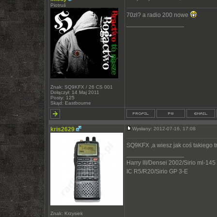
Piotruś
70zł? a radio 200 nowe
_________________
Znak: SQ9KFX / 26 CS 001
Dołączył: 14 Maj 2011
Posty: 125
Skąd: Eastbourne
kris2629
Wysłany: 2012-07-16, 17:08
SQ9KFX ,a wiesz jak coś takiego 
_________________
Harry III/Densei 2002/Sirio ml-145
IC R5/R20/Sirio GP 3-E
Znak: Krzysiek