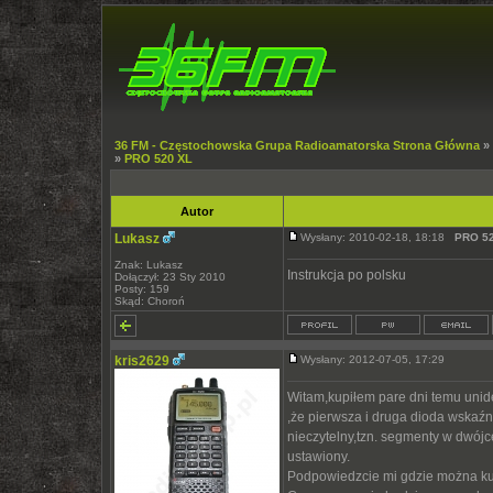
36 FM - Częstochowska Grupa Radioamatorska Strona Główna
»
»
PRO 520 XL
Autor
Lukasz
Wysłany: 2010-02-18, 18:18
PRO 5
Znak: Lukasz
Instrukcja po polsku
Dołączył: 23 Sty 2010
Posty: 159
Skąd: Choroń
kris2629
Wysłany: 2012-07-05, 17:29
Witam,kupiłem pare dni temu unid
,że pierwsza i druga dioda wskaźn
nieczytelny,tzn. segmenty w dwójce
ustawiony.
Podpowiedzcie mi gdzie można kup