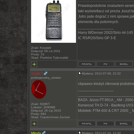
Prawdopodobnie znalazłem serwis 
taki wyświetlacz od prezia ,koszt to
Jutro jade dograć z nim sprawe,ja
elementu dla potomnych.
_________________
Harry III/Densei 2002/Sirio ml-145
IC R5/R20/Sirio GP 3-E
Znak: Krzysiek
Dołączył: 09 Lis 2011
Posty: 23
Skąd: Piotrków Trybunalski
SQ9KT
Wysłany: 2012-07-08, 22:32
profesjonalny_amator
cbpawex kiedyś oferował podobne
_________________
__________________________
BAZA: Jezus FT-991A _ AM - 2000
Znak: SQ9KT
Kenwood TH D-74 - Baofeng UV3+
Lokator: JO90MS
Mobilek: FTM-400 & CRT 2000 _ 
Dołączył: 26 Lip 2010
Posty: 684
Skąd: Częstochowa Zacisze
Młody
Wysłany: 2012-07-10, 12:32