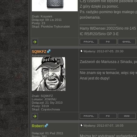
Czy czasem nie będzie pasował od
Z góry dzięki za pomoc.
P.s. radyjko pomimo tego małego p
Znak: Krzysiek
porównania.
Dołączył: 09 Lis 2011
_________________
Posty: 23
Skąd: Piotrków Trybunalski
Harry III/Densei 2002/Sirio ml-145
IC R5/R20/Sirio GP 3-E
SQ9KFZ
Wysłany: 2012-07-05, 20:30
Administrator
Zadzwoń do Mariusza z Sinadu, po
_________________
Nie znam się w temacie, więc się
Anal jest do dupy!
Znak: SQ9KFZ
Lokator: JO90NU
Dołączył: 21 Sty 2010
Posty: 3319
Skąd: Częstochowa
Robert
Wysłany: 2012-07-07, 16:05
Dołączył: 01 Paź 2011
Można też wylutować wyświetlacz i
Posty: 391