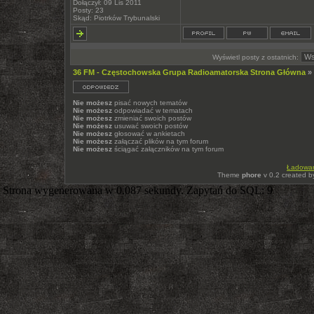
Dołączył: 09 Lis 2011
Posty: 23
Skąd: Piotrków Trybunalski
Wyświetl posty z ostatnich:
36 FM - Częstochowska Grupa Radioamatorska Strona Główna
»
Nie możesz
pisać nowych tematów
Nie możesz
odpowiadać w tematach
Nie możesz
zmieniać swoich postów
Nie możesz
usuwać swoich postów
Nie możesz
głosować w ankietach
Nie możesz
załączać plików na tym forum
Nie możesz
ściągać załączników na tym forum
Ładowani
Theme
phore
v 0.2 created 
Strona wygenerowana w 0.087 sekundy. Zapytań do SQL: 9