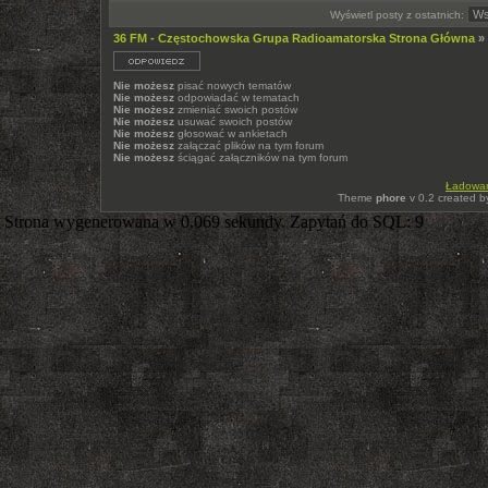
Wyświetl posty z ostatnich:
36 FM - Częstochowska Grupa Radioamatorska Strona Główna
»
Nie możesz
pisać nowych tematów
Nie możesz
odpowiadać w tematach
Nie możesz
zmieniać swoich postów
Nie możesz
usuwać swoich postów
Nie możesz
głosować w ankietach
Nie możesz
załączać plików na tym forum
Nie możesz
ściągać załączników na tym forum
Ładowani
Theme
phore
v 0.2 created 
Strona wygenerowana w 0.069 sekundy. Zapytań do SQL: 9