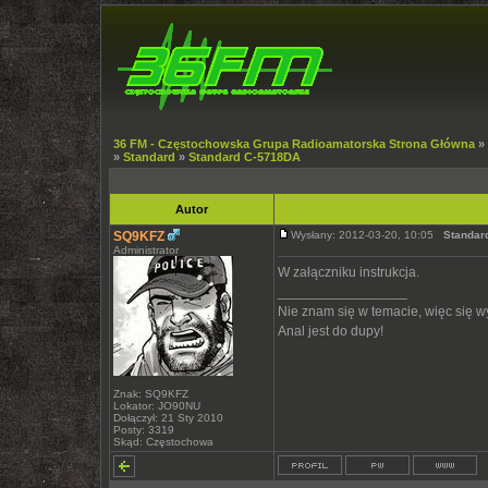
36 FM - Częstochowska Grupa Radioamatorska Strona Główna
»
»
Standard
»
Standard C-5718DA
Autor
SQ9KFZ
Wysłany: 2012-03-20, 10:05
Standar
Administrator
W załączniku instrukcja.
_________________
Nie znam się w temacie, więc się 
Anal jest do dupy!
Znak: SQ9KFZ
Lokator: JO90NU
Dołączył: 21 Sty 2010
Posty: 3319
Skąd: Częstochowa