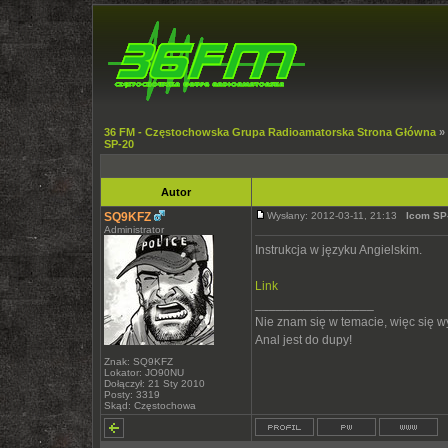
36 FM - Częstochowska Grupa Radioamatorska Strona Główna
»
SP-20
Autor
SQ9KFZ
Wysłany: 2012-03-11, 21:13
Icom SP
Administrator
Instrukcja w języku Angielskim.
Link
_________________
Nie znam się w temacie, więc się 
Anal jest do dupy!
Znak: SQ9KFZ
Lokator: JO90NU
Dołączył: 21 Sty 2010
Posty: 3319
Skąd: Częstochowa