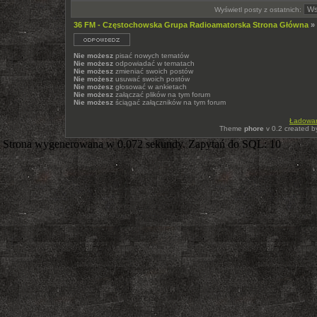
Wyświetl posty z ostatnich:
36 FM - Częstochowska Grupa Radioamatorska Strona Główna
»
Nie możesz
pisać nowych tematów
Nie możesz
odpowiadać w tematach
Nie możesz
zmieniać swoich postów
Nie możesz
usuwać swoich postów
Nie możesz
głosować w ankietach
Nie możesz
załączać plików na tym forum
Nie możesz
ściągać załączników na tym forum
Ładowani
Theme
phore
v 0.2 created 
Strona wygenerowana w 0.072 sekundy. Zapytań do SQL: 10