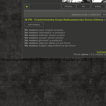
Wyświetl posty z ostatnich:
36 FM - Częstochowska Grupa Radioamatorska Strona Główna
»
Nie możesz
pisać nowych tematów
Nie możesz
odpowiadać w tematach
Nie możesz
zmieniać swoich postów
Nie możesz
usuwać swoich postów
Nie możesz
głosować w ankietach
Nie możesz
załączać plików na tym forum
Nie możesz
ściągać załączników na tym forum
Ładowani
Theme
phore
v 0.2 created 
Strona wygenerowana w 0.069 sekundy. Zapytań do SQL: 9