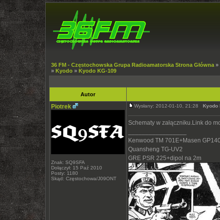
36 FM - Częstochowska Grupa Radioamatorska Strona Główna
»
»
Kyodo
»
Kyodo KG-109
Autor
Piotrek
Wysłany: 2012-01-10, 21:28
Kyodo 
Schematy w załączniku.Link do mo
_________________
Kenwood TM 701E+Masen GP140
Quansheng TG-UV2
GRE PSR 225+dipol na 2m
Znak: SQ9SFA
Dołączył: 15 Paź 2010
Posty: 1180
Skąd: Częstochowa/J09ONT