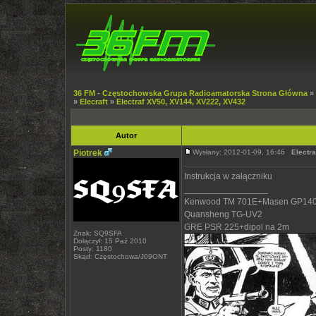
36 FM - Częstochowska Grupa Radioamatorska Strona Główna
»
»
Elecraft
»
Electraf XV50, XV144, XV222, XV432
Autor
Piotrek
Wysłany: 2012-01-09, 16:46
Electr
Instrukcja w załączniku
_________________
Kenwood TM 701E+Masen GP140
Quansheng TG-UV2
GRE PSR 225+dipol na 2m
Znak: SQ9SFA
Dołączył: 15 Paź 2010
Posty: 1180
Skąd: Częstochowa/J09ONT