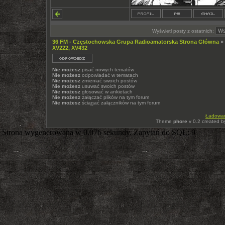
Wyświetl posty z ostatnich:
36 FM - Częstochowska Grupa Radioamatorska Strona Główna
»
XV222, XV432
Nie możesz
pisać nowych tematów
Nie możesz
odpowiadać w tematach
Nie możesz
zmieniać swoich postów
Nie możesz
usuwać swoich postów
Nie możesz
głosować w ankietach
Nie możesz
załączać plików na tym forum
Nie możesz
ściągać załączników na tym forum
Ładowani
Theme
phore
v 0.2 created 
Strona wygenerowana w 0.076 sekundy. Zapytań do SQL: 9