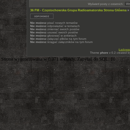
Wyświetl posty z ostatnich:
36 FM - Częstochowska Grupa Radioamatorska Strona Główna
»
Nie możesz
pisać nowych tematów
Nie możesz
odpowiadać w tematach
Nie możesz
zmieniać swoich postów
Nie możesz
usuwać swoich postów
Nie możesz
głosować w ankietach
Nie możesz
załączać plików na tym forum
Nie możesz
ściągać załączników na tym forum
Ładowani
Theme
phore
v 0.2 created 
Strona wygenerowana w 0.071 sekundy. Zapytań do SQL: 10