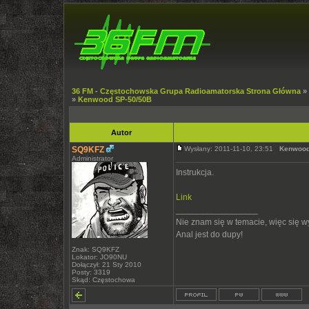
36 FM - Częstochowska Grupa Radioamatorska Strona Główna
»
»
Kenwood SP-50/50B
Autor
SQ9KFZ
Wysłany: 2011-11-10, 23:51
Kenwood
Administrator
Instrukcja.
Link
_________________
Nie znam się w temacie, więc się 
Anal jest do dupy!
Znak: SQ9KFZ
Lokator: JO90NU
Dołączył: 21 Sty 2010
Posty: 3319
Skąd: Częstochowa