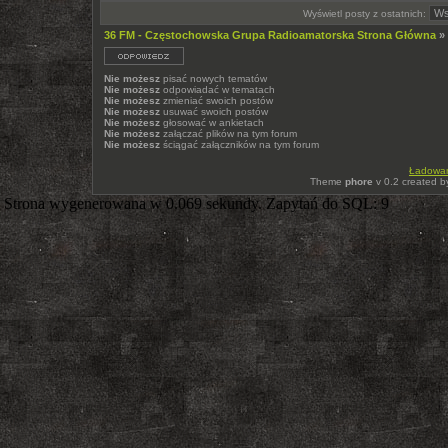
Wyświetl posty z ostatnich:
36 FM - Częstochowska Grupa Radioamatorska Strona Główna
»
Nie możesz
pisać nowych tematów
Nie możesz
odpowiadać w tematach
Nie możesz
zmieniać swoich postów
Nie możesz
usuwać swoich postów
Nie możesz
głosować w ankietach
Nie możesz
załączać plików na tym forum
Nie możesz
ściągać załączników na tym forum
Ładowani
Theme
phore
v 0.2 created 
Strona wygenerowana w 0.069 sekundy. Zapytań do SQL: 9