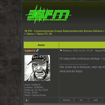
36 FM - Częstochowska Grupa Radioamatorska Strona Główna
»
»
Yaesu
»
Yaesu FC-30
Autor
SQ9KFZ
Wysłany: 2011-11-10, 22:20
Yaesu F
Administrator
W załączniku instrukcja obsługi + 
_________________
Nie znam się w temacie, więc się 
Anal jest do dupy!
Znak: SQ9KFZ
Lokator: JO90NU
Dołączył: 21 Sty 2010
Posty: 3319
Skąd: Częstochowa