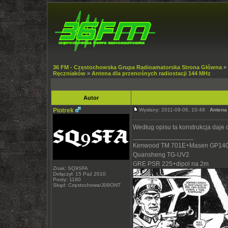
36 FM - Częstochowska Grupa Radioamatorska Strona Główna
»
Ręczniaków
»
Antena dla przenośnych radiostacji 144 MHz
Autor
Piotrek
Wysłany: 2011-09-06, 10:48
Antena
Według opisu ta konstrukcja daje
_________________
Kenwood TM 701E+Masen GP140
Quansheng TG-UV2
GRE PSR 225+dipol na 2m
Znak: SQ9SFA
Dołączył: 15 Paź 2010
Posty: 1180
Skąd: Częstochowa/J09ONT