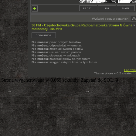
Wyświetl posty z ostatnich:
36 FM - Częstochowska Grupa Radioamatorska Strona Główna
»
radiostacji 144 MHz
Nie możesz
pisać nowych tematów
Nie możesz
odpowiadać w tematach
Nie możesz
zmieniać swoich postów
Nie możesz
usuwać swoich postów
Nie możesz
głosować w ankietach
Nie możesz
załączać plików na tym forum
Nie możesz
ściągać załączników na tym forum
Ładowani
Theme
phore
v 0.2 created 
Strona wygenerowana w 0.069 sekundy. Zapytań do SQL: 9