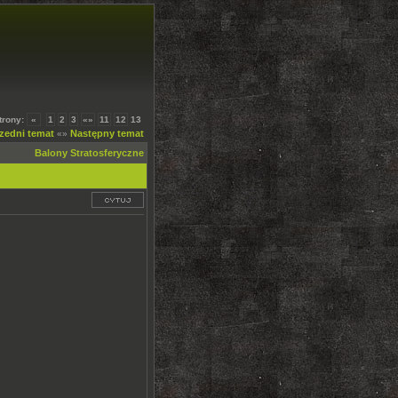
strony:
«
1
2
3
«»
11
12
13
zedni temat
Następny temat
«»
Balony Stratosferyczne