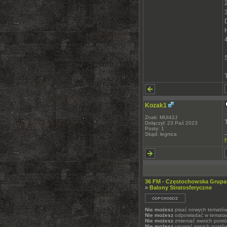
Kozak1
Znak: MUI42J
Dołączył: 23 Paź 2023
Posty: 1
Skąd: legnica
36 FM - Częstochowska Grupa
»
Balony Stratosferyczne
Nie możesz
pisać nowych temató
Nie możesz
odpowiadać w temata
Nie możesz
zmieniać swoich post
Nie możesz
usuwać swoich postó