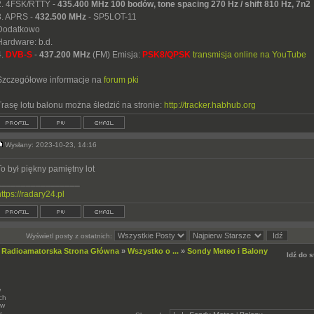
2. 4FSK/RTTY -
435.400 MHz
100 bodów, tone spacing 270 Hz / shift 810 Hz, 7n2
3. APRS -
432.500 MHz
- SP5LOT-11
Dodatkowo
Hardware: b.d.
4.
DVB-S
-
437.200 MHz
(FM) Emisja:
PSK8/QPSK
transmisja online na YouTube
Szczegółowe informacje na
forum pki
Trasę lotu balonu można śledzić na stronie:
http://tracker.habhub.org
Wysłany: 2023-10-23, 14:16
To był piękny pamiętny lot
_________________
https://radary24.pl
Wyświetl posty z ostatnich:
 Radioamatorska Strona Główna
»
Wszystko o ...
»
Sondy Meteo i Balony
Idź do 
w
ch
ów
w