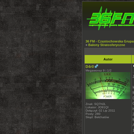
36 FM - Częstochowska Grupa
»
Balony Stratosferyczne
Autor
D4r0
Megawonsz 9 i 1/2
Znak: SQ7HJL
Lokator: JO91QI
Dołączył: 02 Lip 2011
Posty: 280
Skąd: Bełchatów