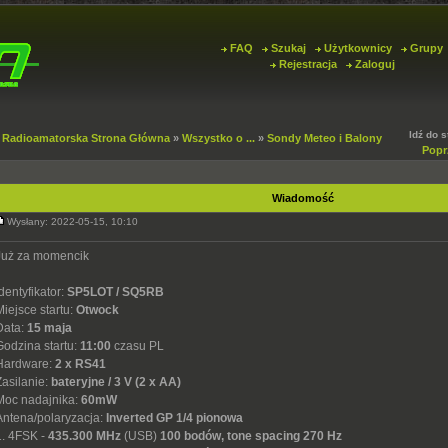
FAQ
Szukaj
Użytkownicy
Grupy
Rejestracja
Zaloguj
Idź do 
 Radioamatorska Strona Główna
»
Wszystko o ...
»
Sondy Meteo i Balony
Popr
Wiadomość
Wysłany: 2022-05-15, 10:10
Już za momencik
Identyfikator:
SP5LOT / SQ5RB
Miejsce startu:
Otwock
Data:
15 maja
Godzina startu:
11:00
czasu PL
Hardware:
2 x RS41
Zasilanie:
bateryjne / 3 V (2 x AA)
Moc nadajnika:
60mW
Antena/polaryzacja:
Inverted GP 1/4 pionowa
1. 4FSK -
435.300 MHz
(USB)
100 bodów, tone spacing 270 Hz