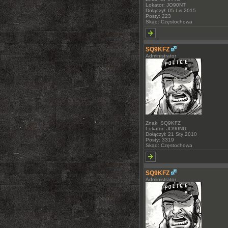
Lokator: JO90NT
Dołączył: 05 Lis 2015
Posty: 223
Skąd: Częstochowa
SQ9KFZ
Administrator
Znak: SQ9KFZ
Lokator: JO90NU
Dołączył: 21 Sty 2010
Posty: 3319
Skąd: Częstochowa
SQ9KFZ
Administrator