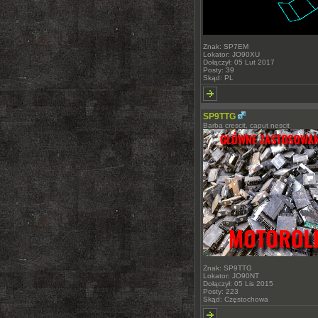
Znak: SP7EM
Lokator: JO90XU
Dołączył: 05 Lut 2017
Posty: 39
Skąd: PL
SP9TTG
Barba crescit, caput nescit
Znak: SP9TTG
Lokator: JO90NT
Dołączył: 05 Lis 2015
Posty: 223
Skąd: Częstochowa