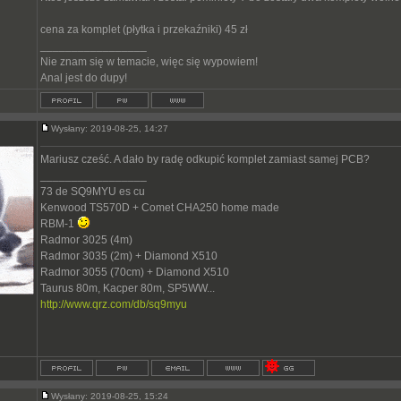
cena za komplet (płytka i przekaźniki) 45 zł
_________________
Nie znam się w temacie, więc się wypowiem!
Anal jest do dupy!
Wysłany: 2019-08-25, 14:27
Mariusz cześć. A dało by radę odkupić komplet zamiast samej PCB?
_________________
73 de SQ9MYU es cu
Kenwood TS570D + Comet CHA250 home made
RBM-1
Radmor 3025 (4m)
Radmor 3035 (2m) + Diamond X510
Radmor 3055 (70cm) + Diamond X510
Taurus 80m, Kacper 80m, SP5WW...
http://www.qrz.com/db/sq9myu
Wysłany: 2019-08-25, 15:24