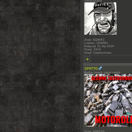
Administrator
Znak: SQ9KFZ
Lokator: JO90NU
Dołączył: 21 Sty 2010
Posty: 3319
Skąd: Częstochowa
SP9TTG
Barba crescit, caput nescit
Znak: SP9TTG