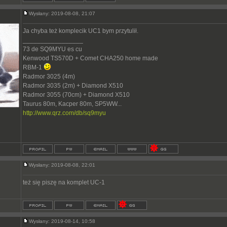
Wysłany: 2019-08-08, 21:07
Ja chyba też komplecik UC1 bym przytulił.
_________________
73 de SQ9MYU es cu
Kenwood TS570D + Comet CHA250 home made
RBM-1
Radmor 3025 (4m)
Radmor 3035 (2m) + Diamond X510
Radmor 3055 (70cm) + Diamond X510
Taurus 80m, Kacper 80m, SP5WW...
http://www.qrz.com/db/sq9myu
Wysłany: 2019-08-08, 22:01
też się piszę na komplet UC-1
Wysłany: 2019-08-14, 10:58