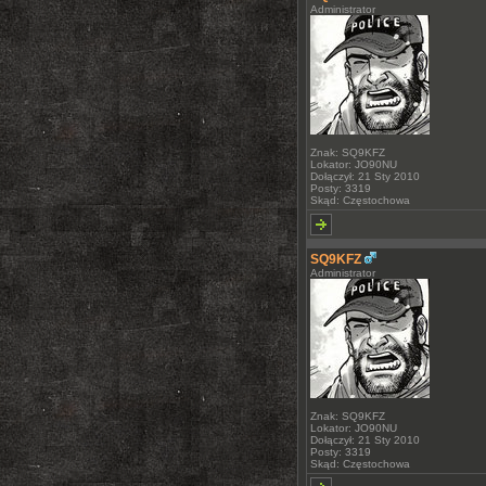
Administrator
Znak: SQ9KFZ
Lokator: JO90NU
Dołączył: 21 Sty 2010
Posty: 3319
Skąd: Częstochowa
SQ9KFZ
Administrator
Znak: SQ9KFZ
Lokator: JO90NU
Dołączył: 21 Sty 2010
Posty: 3319
Skąd: Częstochowa