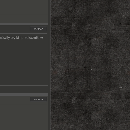
wiły płytki i przekaźniki w
.