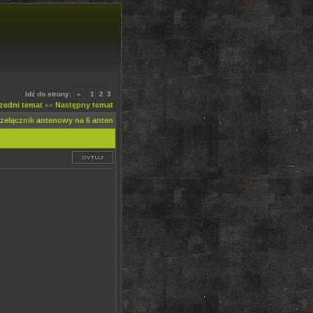
Idź do strony:
«
1
2
3
zedni temat
Następny temat
«»
rzełącznik antenowy na 6 anten