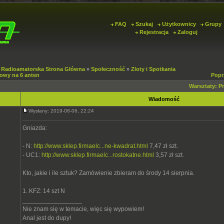
FAQ
Szukaj
Użytkownicy
Grupy
Rejestracja
Zaloguj
 Radioamatorska Strona Główna
»
Społeczność
»
Zloty i Spotkania
nowy na 6 anten
Popr
Warsztaty: P
Wiadomość
Wysłany: 2019-08-06, 22:24
Gniazda:
- N:
http://www.sklep.firmaelc...ne-kwadrat.html
7,47 zł szt.
- UC1:
http://www.sklep.firmaelc...rostokatne.html
3,57 zł szt.
Kto, jakie i ile sztuk? Zamówienie zbieram do środy 14 sierpnia.
1. KFZ: 14 szt N
_________________
Nie znam się w temacie, więc się wypowiem!
Anal jest do dupy!