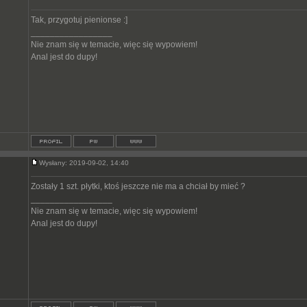
Tak, przygotuj pienionse :]
_________________
Nie znam się w temacie, więc się wypowiem!
Anal jest do dupy!
Wysłany: 2019-09-02, 14:40
Zostały 1 szt. płytki, ktoś jeszcze nie ma a chciał by mieć ?
_________________
Nie znam się w temacie, więc się wypowiem!
Anal jest do dupy!