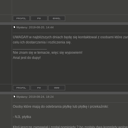
Wysłany: 2019-08-20, 14:44
UWAGA!!! w najbliższych dniach będę się kontaktował z osobami które zamó
celu ich dostarczenia i rozliczenia się.
_________________
Nie znam się w temacie, więc się wypowiem!
Anal jest do dupy!
Wysłany: 2019-08-24, 18:24
Osoby które mają do odebrania płytkę lub płytkę i przekaźniki:
- NJL płytka
Ktoś jeszcze zamawiał i został pominiety ? bo zostały dwa komplety wolne