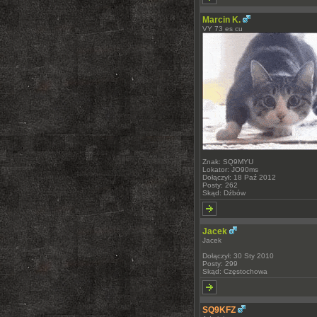
Marcin K.
VY 73 es cu
Znak: SQ9MYU
Lokator: JO90ms
Dołączył: 18 Paź 2012
Posty: 262
Skąd: Dźbów
Jacek
Jacek
Dołączył: 30 Sty 2010
Posty: 299
Skąd: Częstochowa
SQ9KFZ