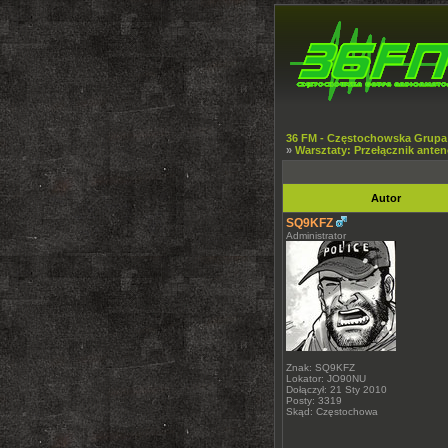
36 FM - Częstochowska Grupa
»
Warsztaty: Przełącznik ante
Autor
SQ9KFZ
Administrator
Znak: SQ9KFZ
Lokator: JO90NU
Dołączył: 21 Sty 2010
Posty: 3319
Skąd: Częstochowa