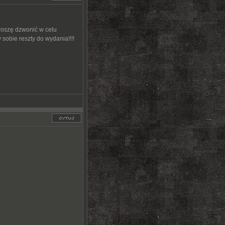
proszę dzwonić w celu
sobie reszty do wydania!!!!