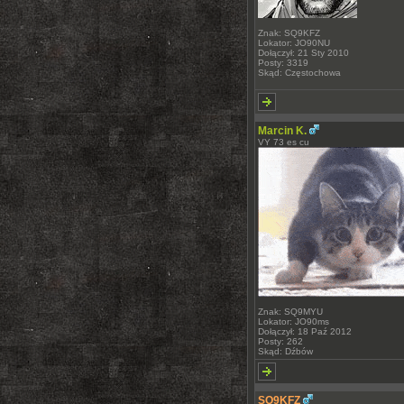
Znak: SQ9KFZ
Lokator: JO90NU
Dołączył: 21 Sty 2010
Posty: 3319
Skąd: Częstochowa
Marcin K.
VY 73 es cu
Znak: SQ9MYU
Lokator: JO90ms
Dołączył: 18 Paź 2012
Posty: 262
Skąd: Dźbów
SQ9KFZ