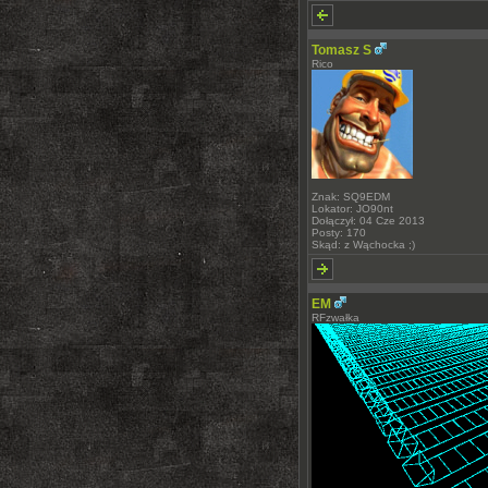
Tomasz S
Rico
Znak: SQ9EDM
Lokator: JO90nt
Dołączył: 04 Cze 2013
Posty: 170
Skąd: z Wąchocka ;)
EM
RFzwałka