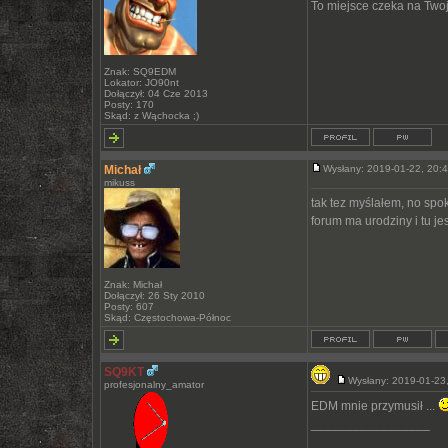
To miejsce czeka na Twoją
Znak: SQ9EDM
Lokator: JO90nt
Dołączył: 04 Cze 2013
Posty: 170
Skąd: z Wąchocka ;)
Michał
Wysłany: 2019-01-22, 20
mikuss
tak tez myślałem, no spo
forum ma urodziny i tu j
Znak: Michał
Dołączył: 26 Sty 2010
Posty: 607
Skąd: Częstochowa-Północ
SQ9KT
Wysłany: 2019-01-2
profesjonalny_amator
EDM mnie przymusił ...
_________________
___________________