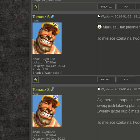
Tomasz S
Wysłany: 2019-01-22, 18
Rico
Mariusz... tak pieknie 
_________________
To miejsce czeka na Twoją
Znak: SQ9EDM
Lokator: JO90nt
Dołączył: 04 Cze 2013
Posty: 170
Skąd: z Wąchocka ;)
Tomasz S
Wysłany: 2019-01-22, 18
Rico
A generalnie poprostu będ
swoją jeśli takową planu
..wiemy gdzie kupić materia
_________________
To miejsce czeka na Twoją
Znak: SQ9EDM
Lokator: JO90nt
Dołączył: 04 Cze 2013