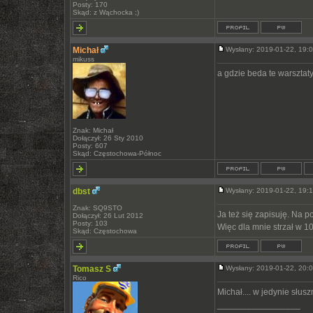
Posty: 170
Skąd: z Wąchocka ;)
Michał
Wysłany: 2019-01-22, 19
mikuss
a gdzie beda te warsztat
Znak: Michał
Dołączył: 26 Sty 2010
Posty: 607
Skąd: Częstochowa-Północ
dbst
Wysłany: 2019-01-22, 19
Znak: SQ9STO
Ja też się zapisuję. Na
Dołączył: 26 Lut 2012
Posty: 103
Więc dla mnie strzał w 10
Skąd: Częstochowa
Tomasz S
Wysłany: 2019-01-22, 20
Rico
Michał.... w jedynie słus
_________________