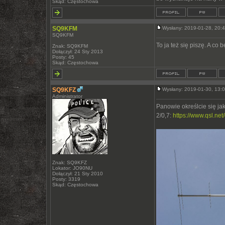
Skąd: Częstochowa
SQ9KFM
Wysłany: 2019-01-28, 20
SQ9KFM
To ja też się piszę. A co
Znak: SQ9KFM
Dołączył: 24 Sty 2013
Posty: 45
Skąd: Częstochowa
SQ9KFZ
Wysłany: 2019-01-30, 13
Administrator
Panowie określcie się j
2/0,7:
https://www.qsl.n
Znak: SQ9KFZ
Lokator: JO90NU
Dołączył: 21 Sty 2010
Posty: 3319
Skąd: Częstochowa