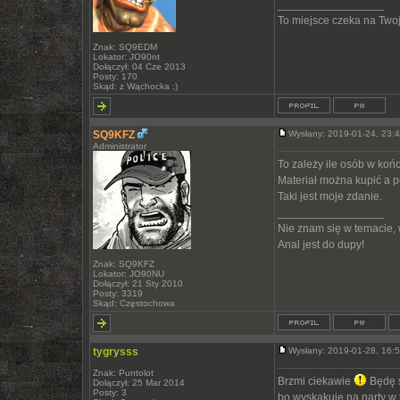
_________________
To miejsce czeka na Twoją
Znak: SQ9EDM
Lokator: JO90nt
Dołączył: 04 Cze 2013
Posty: 170
Skąd: z Wąchocka ;)
SQ9KFZ
Wysłany: 2019-01-24, 23
Administrator
To zależy ile osób w koń
Materiał można kupić a pó
Taki jest moje zdanie.
_________________
Nie znam się w temacie,
Anal jest do dupy!
Znak: SQ9KFZ
Lokator: JO90NU
Dołączył: 21 Sty 2010
Posty: 3319
Skąd: Częstochowa
tygrysss
Wysłany: 2019-01-28, 16
Znak: Puntolot
Brzmi ciekawie
Będę ś
Dołączył: 25 Mar 2014
Posty: 3
bo wyskakuje na narty w 