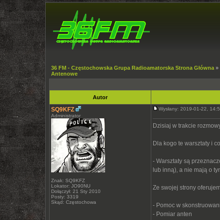
36 FM - Częstochowska Grupa Radioamatorska Strona Główna
»
Antenowe
Autor
SQ9KFZ
Wysłany: 2019-01-22, 14
Administrator
Dzisiaj w trakcie rozmo
Dla kogo te warsztaty i co
- Warsztaty są przeznacz
lub inną), a nie mają o t
Znak: SQ9KFZ
Lokator: JO90NU
Ze swojej strony oferuje
Dołączył: 21 Sty 2010
Posty: 3319
Skąd: Częstochowa
- Pomoc w skonstruowan
- Pomiar anten