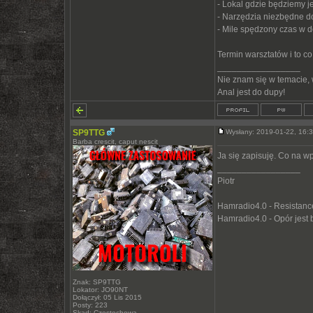
- Lokal gdzie będziemy je
- Narzędzia niezbędne d
- Mile spędzony czas w 
Termin warsztatów i to 
_________________
Nie znam się w temacie,
Anal jest do dupy!
SP9TTG
Wysłany: 2019-01-22, 16
Barba crescit, caput nescit
Ja się zapisuję. Co na w
_________________
Piotr
Hamradio4.0 - Resistance 
Hamradio4.0 - Opór jest
Znak: SP9TTG
Lokator: JO90NT
Dołączył: 05 Lis 2015
Posty: 223
Skąd: Częstochowa