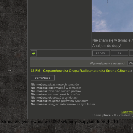
_________________
Nie znam się w temacie,
Anal jest do dupy!
Wyświetl posty z ostatnich:
36 FM - Częstochowska Grupa Radioamatorska Strona Główna
»
Nie możesz
pisać nowych tematów
Nie możesz
odpowiadać w tematach
Nie możesz
zmieniać swoich postów
Nie możesz
usuwać swoich postów
Nie możesz
głosować w ankietach
Nie możesz
załączać plików na tym forum
Nie możesz
ściągać załączników na tym forum
Ładowani
Theme
phore
v 0.2 created 
Strona wygenerowana w 0.092 sekundy. Zapytań do SQL: 10