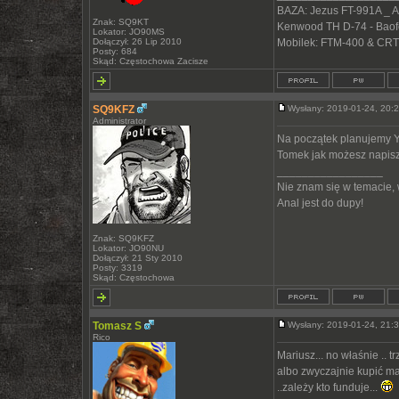
BAZA: Jezus FT-991A _ 
Znak: SQ9KT
Kenwood TH D-74 - Bao
Lokator: JO90MS
Dołączył: 26 Lip 2010
Mobilek: FTM-400 & CRT
Posty: 684
Skąd: Częstochowa Zacisze
SQ9KFZ
Wysłany: 2019-01-24, 20
Administrator
Na początek planujemy Y
Tomek jak możesz napisz 
_________________
Nie znam się w temacie,
Anal jest do dupy!
Znak: SQ9KFZ
Lokator: JO90NU
Dołączył: 21 Sty 2010
Posty: 3319
Skąd: Częstochowa
Tomasz S
Wysłany: 2019-01-24, 21
Rico
Mariusz... no właśnie .. 
albo zwyczajnie kupić ma
..zależy kto funduje...