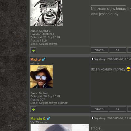
_________________
Nie znam się w temacie,
Anal jest do dupy!
Znak: SQ9KFZ
Lokator: JO90NU
Dołączył: 21 Sty 2010
Posty: 3319
Skąd: Częstochowa
Michał
Wysłany: 2016-05-28, 10
mikuss
dzien kolejny imprezy
Znak: Michał
Dołączył: 26 Sty 2010
Posty: 607
Skąd: Częstochowa-Północ
Marcin K.
Wysłany: 2016-05-30, 09
VY 73 es cu
I moje...