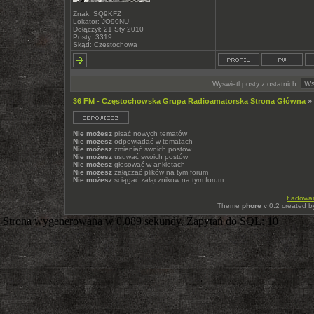
Znak: SQ9KFZ
Lokator: JO90NU
Dołączył: 21 Sty 2010
Posty: 3319
Skąd: Częstochowa
Wyświetl posty z ostatnich:
36 FM - Częstochowska Grupa Radioamatorska Strona Główna
»
Nie możesz
pisać nowych tematów
Nie możesz
odpowiadać w tematach
Nie możesz
zmieniać swoich postów
Nie możesz
usuwać swoich postów
Nie możesz
głosować w ankietach
Nie możesz
załączać plików na tym forum
Nie możesz
ściągać załączników na tym forum
Ładowani
Theme
phore
v 0.2 created 
Strona wygenerowana w 0.089 sekundy. Zapytań do SQL: 10