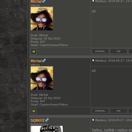
Michał
Wysłany: 2016-05-27, 14
mikuss
cd.
Znak: Michał
Dołączył: 26 Sty 2010
Posty: 607
Skąd: Częstochowa-Północ
Michał
Wysłany: 2016-05-27, 15
mikuss
cd
Znak: Michał
Dołączył: 26 Sty 2010
Posty: 607
Skąd: Częstochowa-Północ
SQ9KFZ
Wysłany: 2016-05-27, 16
Administrator
Sq9uu, sq9kfp i sq9jxs za