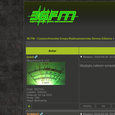
36 FM - Częstochowska Grupa Radioamatorska Strona Główna
»
Autor
D4r0
Wysłany: 2016-05-26, 22
Megawonsz 9 i 1/2
Wygląda całkiem sympatyc
Znak: SQ7HJL
Lokator: JO91QI
Dołączył: 02 Lip 2011
Posty: 280
Skąd: Bełchatów
SQ9RHT
Wysłany: 2016-05-26, 23