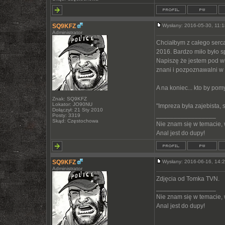
SQ9KFZ
Wysłany: 2016-05-30, 11
Administrator
Chciałbym z całego serc
2016. Bardzo miło było s
Napiszę że jestem pod w
znani i pozpoznawalni w 
A na koniec... kto by p
Znak: SQ9KFZ
Lokator: JO90NU
"Impreza była zajebista, 
Dołączył: 21 Sty 2010
_________________
Posty: 3319
Skąd: Częstochowa
Nie znam się w temacie,
Anal jest do dupy!
SQ9KFZ
Wysłany: 2016-06-16, 14
Administrator
Zdjęcia od Tomka TVN.
_________________
Nie znam się w temacie,
Anal jest do dupy!