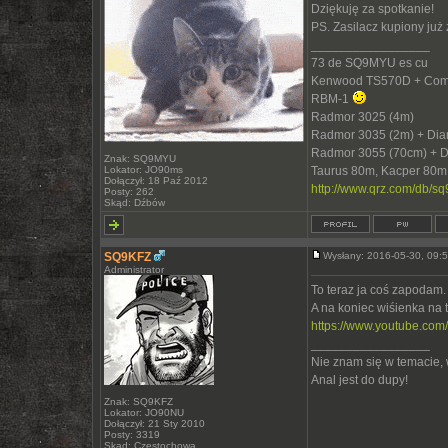
Dziękuję za spotkanie!
PS. Zasilacz kupiony już
_________________
73 de SQ9MYU es cu
Kenwood TS570D + Com
RBM-1
Radmor 3025 (4m)
Radmor 3035 (2m) + Di
Radmor 3055 (70cm) + 
Znak: SQ9MYU
Lokator: JO90ms
Taurus 80m, Kacper 80m
Dołączył: 18 Paź 2012
http://www.qrz.com/db/s
Posty: 262
Skąd: Dźbów
SQ9KFZ
Wysłany: 2016-05-30, 09
Administrator
To teraz ja coś zapodam.
A na koniec wiśienka na 
https://www.youtube.co
_________________
Nie znam się w temacie,
Anal jest do dupy!
Znak: SQ9KFZ
Lokator: JO90NU
Dołączył: 21 Sty 2010
Posty: 3319
Skąd: Częstochowa