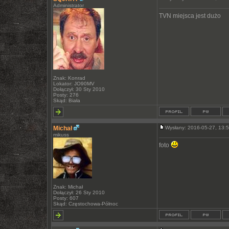
Administrator
TVN miejsca jest dużo
Znak: Konrad
Lokator: JO90MV
Dołączył: 30 Sty 2010
Posty: 276
Skąd: Biała
Michał
Wysłany: 2016-05-27, 13
mikuss
foto
Znak: Michał
Dołączył: 26 Sty 2010
Posty: 607
Skąd: Częstochowa-Północ