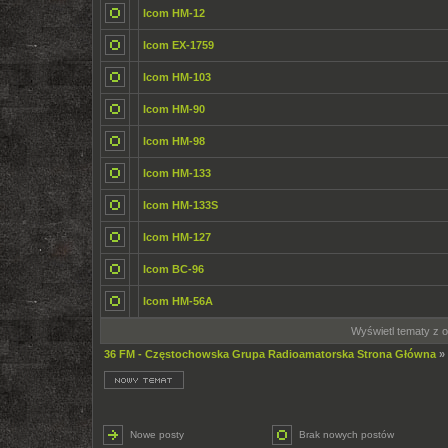
Icom HM-12
Icom EX-1759
Icom HM-103
Icom HM-90
Icom HM-98
Icom HM-133
Icom HM-133S
Icom HM-127
Icom BC-96
Icom HM-56A
Wyświetl tematy z o
36 FM - Częstochowska Grupa Radioamatorska Strona Główna
»
Nowe posty
Brak nowych postów