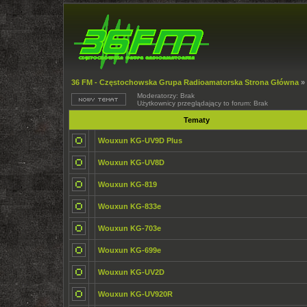
36 FM - Częstochowska Grupa Radioamatorska Strona Główna
»
Moderatorzy: Brak
Użytkownicy przeglądający to forum: Brak
Tematy
Wouxun KG-UV9D Plus
Wouxun KG-UV8D
Wouxun KG-819
Wouxun KG-833e
Wouxun KG-703e
Wouxun KG-699e
Wouxun KG-UV2D
Wouxun KG-UV920R