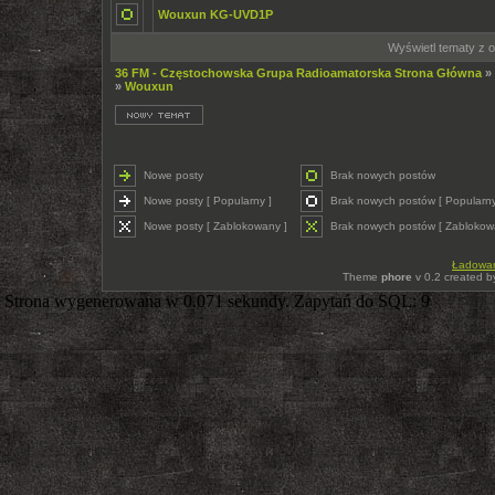
Wouxun KG-UVD1P
Wyświetl tematy z o
36 FM - Częstochowska Grupa Radioamatorska Strona Główna
»
»
Wouxun
Nowe posty
Brak nowych postów
Nowe posty [ Popularny ]
Brak nowych postów [ Popularny
Nowe posty [ Zablokowany ]
Brak nowych postów [ Zablokow
Ładowani
Theme
phore
v 0.2 created 
Strona wygenerowana w 0.071 sekundy. Zapytań do SQL: 9