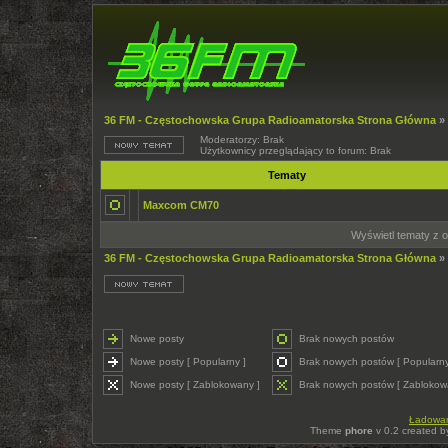
36 FM - Częstochowska Grupa Radioamatorska Strona Główna
»
Moderatorzy: Brak
Użytkownicy przeglądający to forum: Brak
Tematy
Maxcom CM70
Wyświetl tematy z o
36 FM - Częstochowska Grupa Radioamatorska Strona Główna
»
Nowe posty
Brak nowych postów
Nowe posty [ Popularny ]
Brak nowych postów [ Popularny
Nowe posty [ Zablokowany ]
Brak nowych postów [ Zablokow
Ładowani
Theme
phore
v 0.2 created 