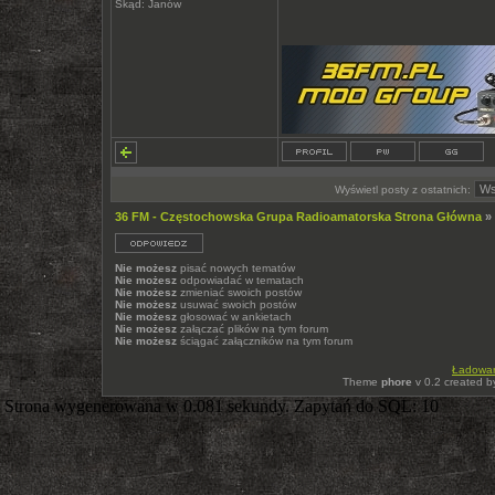
Skąd: Janów
Wyświetl posty z ostatnich:
36 FM - Częstochowska Grupa Radioamatorska Strona Główna
»
Nie możesz
pisać nowych tematów
Nie możesz
odpowiadać w tematach
Nie możesz
zmieniać swoich postów
Nie możesz
usuwać swoich postów
Nie możesz
głosować w ankietach
Nie możesz
załączać plików na tym forum
Nie możesz
ściągać załączników na tym forum
Ładowani
Theme
phore
v 0.2 created 
Strona wygenerowana w 0.081 sekundy. Zapytań do SQL: 10