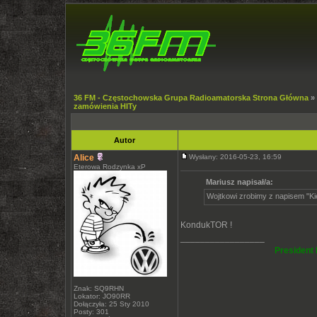
36 FM - Częstochowska Grupa Radioamatorska Strona Główna
»
zamówienia HITy
Autor
Alice
Wysłany: 2016-05-23, 16:59
Eterowa Rodzynka xP
Mariusz napisał/a:
Wojtkowi zrobimy z napisem "Kier
KondukTOR !
_________________
President 
Znak: SQ9RHN
Lokator: JO90RR
Dołączyła: 25 Sty 2010
Posty: 301