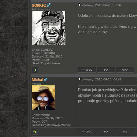
SQ9KFZ
Wysłany: 2015-06-23, 21:32
Administrator
Odebrałem zasilacz do maliny który 
_________________
Nie znam się w temacie, więc się 
Anal jest do dupy!
Znak: SQ9KFZ
Lokator: JO90NU
Dołączył: 21 Sty 2010
Posty: 3319
Skąd: Częstochowa
Michał
Wysłany: 2015-06-26, 06:49
mikuss
Damian jak przewidujesz ? do nied
abyśmy mogli się ugadać na jakaś 
proponuje godziny późno popołud
Znak: Michał
Dołączył: 26 Sty 2010
Posty: 607
Skąd: Częstochowa-Północ