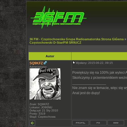
36 FM - Częstochowska Grupa Radioamatorska Strona Główna
»
Częstochowski D-Star/FM SR9UCZ
Autor
SQ9KFZ
Wysłany: 2015-06-22, 09:15
Administrator
Powiększy się na 100% jak wyleci A
Skończymy z przemiennikiem weżni
_________________
Nie znam się w temacie, więc się 
Anal jest do dupy!
Znak: SQ9KFZ
Lokator: JO90NU
Dołączył: 21 Sty 2010
Posty: 3319
Skąd: Częstochowa