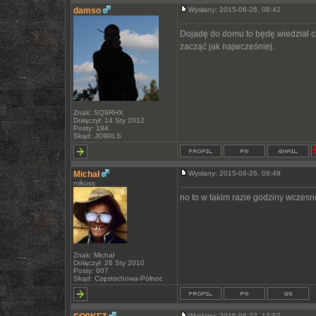
damso
Wysłany: 2015-06-26, 08:42
Dojadę do domu to będę wiedział c
zacząć jak najwcześniej.
Znak: SQ9RHX
Dołączył: 14 Sty 2012
Posty: 194
Skąd: JO90LS
Michał
Wysłany: 2015-06-26, 09:49
mikuss
no to w takim razie godziny wczes
Znak: Michał
Dołączył: 26 Sty 2010
Posty: 607
Skąd: Częstochowa-Północ
Wysłany: 2015-06-27, 13:57