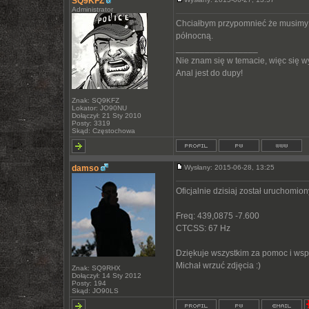
SQ9KFZ
Administrator
Chciałbym przypomnieć że musimy je
północną.
_________________
Nie znam się w temacie, więc się 
Anal jest do dupy!
Znak: SQ9KFZ
Lokator: JO90NU
Dołączył: 21 Sty 2010
Posty: 3319
Skąd: Częstochowa
damso
Wysłany: 2015-06-28, 13:25
Oficjalnie dzisiaj został uruchomi
Freq: 439,0875 -7.600
CTCSS: 67 Hz
Dziękuje wszystkim za pomoc i wsp
Michał wrzuć zdjęcia :)
Znak: SQ9RHX
Dołączył: 14 Sty 2012
Posty: 194
Skąd: JO90LS