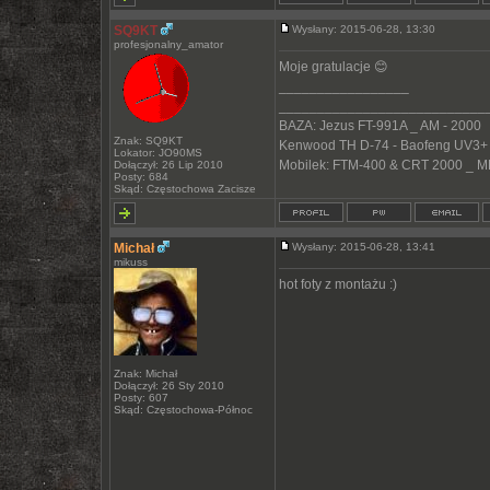
SQ9KT
Wysłany: 2015-06-28, 13:30
profesjonalny_amator
Moje gratulacje 😊
_________________
___________________________
BAZA: Jezus FT-991A _ AM - 2000
Znak: SQ9KT
Kenwood TH D-74 - Baofeng UV3+
Lokator: JO90MS
Mobilek: FTM-400 & CRT 2000 _ M
Dołączył: 26 Lip 2010
Posty: 684
Skąd: Częstochowa Zacisze
Michał
Wysłany: 2015-06-28, 13:41
mikuss
hot foty z montażu :)
Znak: Michał
Dołączył: 26 Sty 2010
Posty: 607
Skąd: Częstochowa-Północ