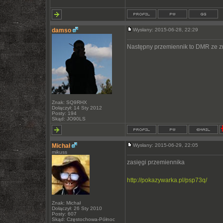
damso
Wysłany: 2015-06-28, 22:29
Następny przemiennik to DMR ze
Znak: SQ9RHX
Dołączył: 14 Sty 2012
Posty: 194
Skąd: JO90LS
Michał
Wysłany: 2015-06-29, 22:05
mikuss
zasięgi przemiennika
http://pokazywarka.pl/psp73q/
Znak: Michał
Dołączył: 26 Sty 2010
Posty: 607
Skąd: Częstochowa-Północ