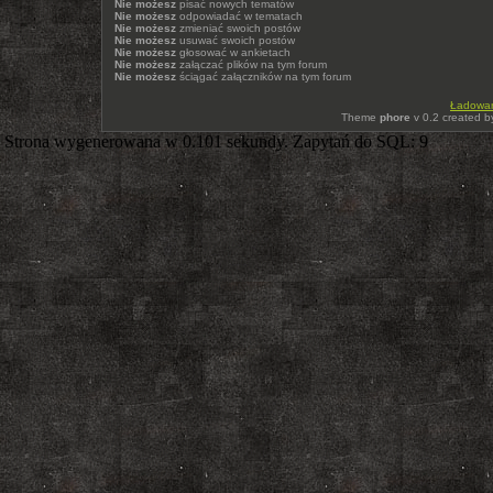
Nie możesz
pisać nowych tematów
Nie możesz
odpowiadać w tematach
Nie możesz
zmieniać swoich postów
Nie możesz
usuwać swoich postów
Nie możesz
głosować w ankietach
Nie możesz
załączać plików na tym forum
Nie możesz
ściągać załączników na tym forum
Ładowani
Theme
phore
v 0.2 created 
Strona wygenerowana w 0.101 sekundy. Zapytań do SQL: 9