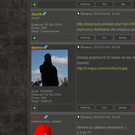
Jacek
Wysłany: 2015-06-30, 11:29
Jacek
http://dstar.pzk.pl/detail.php?rpt=
Dołączył: 30 Sty 2010
Posty: 299
wyliczany dokładnie dla miejsca gd
Skąd: Częstochowa
damso
Wysłany: 2015-07-05, 09:29
Dzisiaj godzina 9:10 udało mi się
Dowód:
http://i.imgur.com/uHnNxzm.jpg
Znak: SQ9RHX
Dołączył: 14 Sty 2012
Posty: 194
Skąd: JO90LS
SQ9KT
Wysłany: 2015-07-05, 10:16
profesjonalny_amator
Hmmm to całkiem niedawno :)
Z 5 W ??