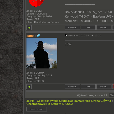
_________________
___________________________
Znak: SQ9KT
BAZA: Jezus FT-991A _ AM - 2000
Lokator: JO90MS
Kenwood TH D-74 - Baofeng UV3+
Dołączył: 26 Lip 2010
Posty: 684
Mobilek: FTM-400 & CRT 2000 _ M
Skąd: Częstochowa Zacisze
damso
Wysłany: 2015-07-05, 10:20
15W
Znak: SQ9RHX
Dołączył: 14 Sty 2012
Posty: 194
Skąd: JO90LS
Wyświetl posty z ostatnich:
36 FM - Częstochowska Grupa Radioamatorska Strona Główna
»
Częstochowski D-Star/FM SR9UCZ