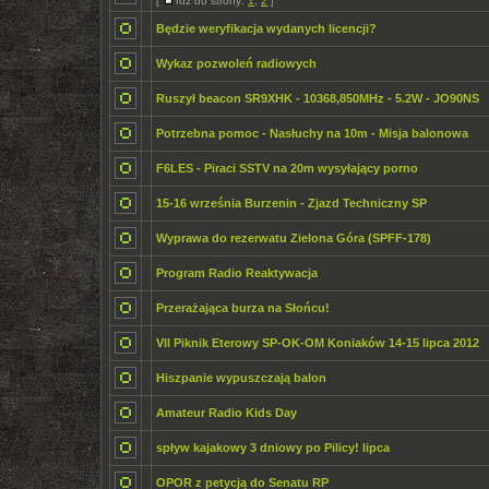
[
Idź do strony:
1
,
2
]
Będzie weryfikacja wydanych licencji?
Wykaz pozwoleń radiowych
Ruszył beacon SR9XHK - 10368,850MHz - 5.2W - JO90NS
Potrzebna pomoc - Nasłuchy na 10m - Misja balonowa
F6LES - Piraci SSTV na 20m wysyłający porno
15-16 września Burzenin - Zjazd Techniczny SP
Wyprawa do rezerwatu Zielona Góra (SPFF-178)
Program Radio Reaktywacja
Przerażająca burza na Słońcu!
VII Piknik Eterowy SP-OK-OM Koniaków 14-15 lipca 2012
Hiszpanie wypuszczają balon
Amateur Radio Kids Day
spływ kajakowy 3 dniowy po Pilicy! lipca
OPOR z petycją do Senatu RP