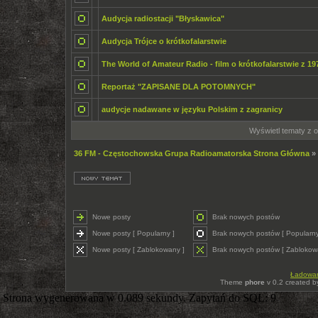
Audycja radiostacji "Błyskawica"
Audycja Trójce o krótkofalarstwie
The World of Amateur Radio - film o krótkofalarstwie z 19
Reportaż "ZAPISANE DLA POTOMNYCH"
audycje nadawane w języku Polskim z zagranicy
Wyświetl tematy z o
36 FM - Częstochowska Grupa Radioamatorska Strona Główna
»
Nowe posty
Brak nowych postów
Nowe posty [ Popularny ]
Brak nowych postów [ Popularny
Nowe posty [ Zablokowany ]
Brak nowych postów [ Zablokow
Ładowani
Theme
phore
v 0.2 created 
Strona wygenerowana w 0.089 sekundy. Zapytań do SQL: 9