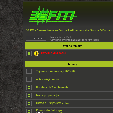
36 FM - Częstochowska Grupa Radioamatorska Strona Główna
»
Moderatorzy: Brak
Użytkownicy przeglądający to forum: Brak
Ważne tematy
REGULAMIN 36FM
Tematy
Tajemnica radiostacji UVB-76
w telewizji i radiu
Pomiary UKE w Janowie
Mega propagacja
UWAGA ! SQ7HKM - pirat
Powrót do Palringo