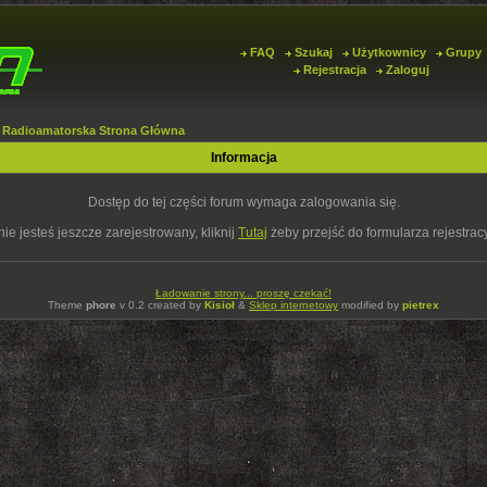
FAQ
Szukaj
Użytkownicy
Grupy
Rejestracja
Zaloguj
 Radioamatorska Strona Główna
Informacja
Dostęp do tej części forum wymaga zalogowania się.
nie jesteś jeszcze zarejestrowany, kliknij
Tutaj
żeby przejść do formularza rejestrac
Ładowanie strony... proszę czekać!
Theme
phore
v 0.2 created by
Kisioł
&
Sklep internetowy
modified by
pietrex