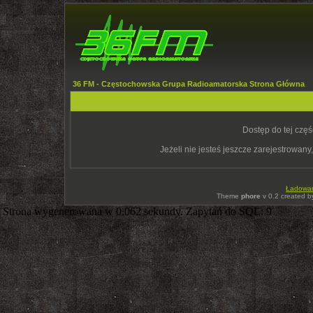
36 FM - Częstochowska Grupa Radioamatorska Strona Główna
Dostęp do tej czę
Jeżeli nie jesteś jeszcze zarejestrowany,
Ładowani
Theme
phore
v 0.2 created 
Strona wygenerowana w 0.062 sekundy. Zapytań do SQL: 9